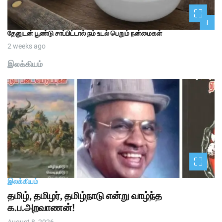
n
a
1
தேனுடன் பூண்டு சாப்பிட்டால் நம் உடல் பெறும் நன்மைகள்
t
2 weeks ago
i
இலக்கியம்
o
n
இலக்கியம்
தமிழ், தமிழர், தமிழ்நாடு என்று வாழ்ந்த
க.ப.அறவாணன்!