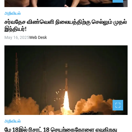
அறிவியல்
சர்வதேச விண்வெளி நிலையத்திற்கு செல்லும் முதல்
இந்தியர்!
May 16, 2025
Web Desk
அறிவியல்
மே 18இல் ரிசாட் 18 செயற்கைகோளை ஏவுகிறது