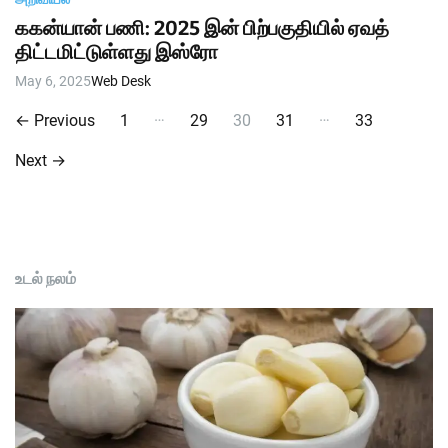
ககன்யான் பணி: 2025 இன் பிற்பகுதியில் ஏவத்
திட்டமிட்டுள்ளது இஸ்ரோ
May 6, 2025
Web Desk
P
…
…
←
Previous
1
29
30
31
33
o
Next
→
s
t
s
உடல் நலம்
p
a
g
i