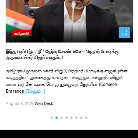
தமிழ்நாடு
இந்த படிப்பிற்கு ‘நீட்’ தேர்வு வேண்டாமே – பிரதமர் மோடிக்கு
முதலமைச்சர் விஜய் கடிதம்..!
தமிழ்நாடு முதலமைச்சர் விஜய், பிரதமர் மோடிக்கு எழுதியுள்ள
கடிதத்தில், “அனைத்து கால்நடை மருத்துவ கல்லூரிகளிலும்
மாணவர் சேர்க்கை, பொது நுழைவுத் தேர்வின் (Common
Entrance
[மேலும்…]
August 8, 2026
Web Desk