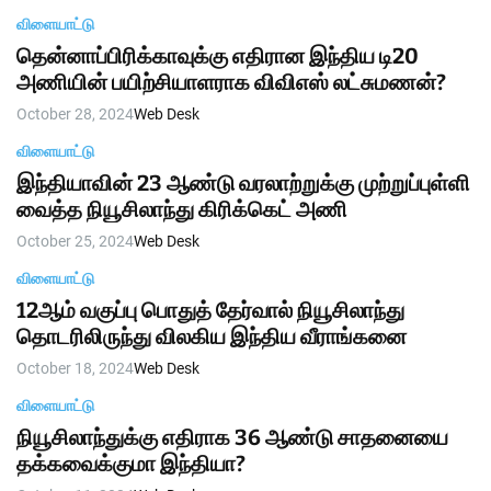
n
h
h
v
விளையாட்டு
i
a
தென்னாப்பிரிக்காவுக்கு எதிரான இந்திய டி20
s
s
அணியின் பயிற்சியாளராக விவிஎஸ் லட்சுமணன்?
a
W
i
i
October 28, 2024
Web Desk
d
g
g
a
விளையாட்டு
e
t
l
இந்தியாவின் 23 ஆண்டு வரலாற்றுக்கு முற்றுப்புள்ளி
வைத்த நியூசிலாந்து கிரிக்கெட் அணி
October 25, 2024
Web Desk
விளையாட்டு
12ஆம் வகுப்பு பொதுத் தேர்வால் நியூசிலாந்து
தொடரிலிருந்து விலகிய இந்திய வீராங்கனை
October 18, 2024
Web Desk
விளையாட்டு
நியூசிலாந்துக்கு எதிராக 36 ஆண்டு சாதனையை
தக்கவைக்குமா இந்தியா?