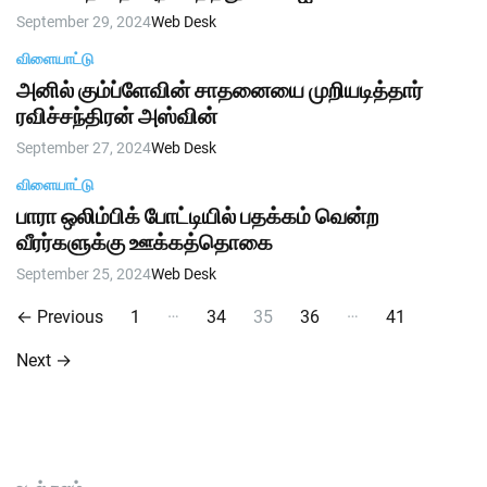
September 29, 2024
Web Desk
விளையாட்டு
அனில் கும்ப்ளேவின் சாதனையை முறியடித்தார்
ரவிச்சந்திரன் அஸ்வின்
September 27, 2024
Web Desk
விளையாட்டு
பாரா ஒலிம்பிக் போட்டியில் பதக்கம் வென்ற
வீரர்களுக்கு ஊக்கத்தொகை
September 25, 2024
Web Desk
P
…
…
←
Previous
1
34
35
36
41
o
Next
→
s
t
s