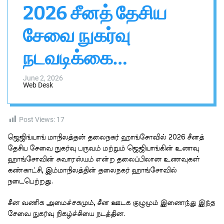
2026 சீனத் தேசிய
v
i
a
s
s
சேவை நுகர்வு
a
W
i
i
d
நடவடிக்கை
g
g
a
e
தொடக்கம்
t
l
June 2, 2026
Web Desk
Post Views:
17
ஜெஜிங்யாங் மாநிலத்தன் தலைநகர் ஹாங்சோவில் 2026 சீனத்
தேசிய சேவை நுகர்வு பருவம் மற்றும் ஜெஜியாங்கின் உணவு
ஹாங்சோவின் சுவாரஸ்யம் என்ற தலைப்பிலான உணவுகள்
கண்காட்சி, இம்மாநிலத்தின் தலைநகர் ஹாங்சோவில்
நடைபெற்றது.
சீன வணிக அமைச்சகமும், சீன ஊடக குழுமும் இணைந்து இந்த
சேவை நுகர்வு நிகழ்ச்சியை நடத்தின.