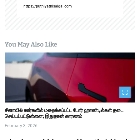
https://puthiyathisaigal.com
You May Also Like
சீனாவில் கார்களில் மறைக்கப்பட்ட டோர் ஹாண்டில்கள் தடை
செய்யப்பட்டுள்ளன; இதுதான் காரணம்
February 3, 2026