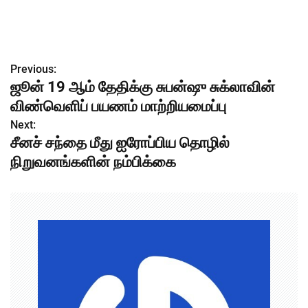
Previous:
P
ஜூன் 19 ஆம் தேதிக்கு சுபன்ஷு சுக்லாவின்
o
விண்வெளிப் பயணம் மாற்றியமைப்பு
s
Next:
சீனச் சந்தை மீது ஐரோப்பிய தொழில்
t
நிறுவனங்களின் நம்பிக்கை
n
a
v
i
g