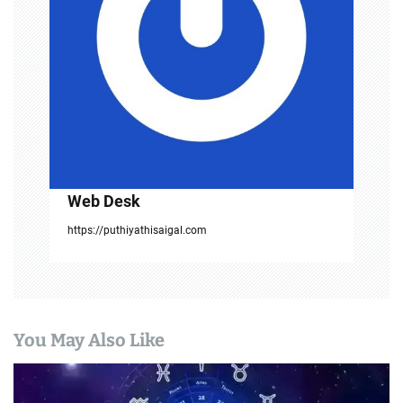
a
t
i
o
n
Web Desk
https://puthiyathisaigal.com
You May Also Like