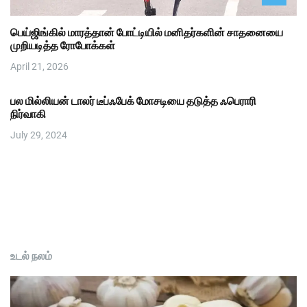
பெய்ஜிங்கில் மாரத்தான் போட்டியில் மனிதர்களின் சாதனையை
முறியடித்த ரோபோக்கள்
April 21, 2026
பல மில்லியன் டாலர் டீப்ஃபேக் மோசடியை தடுத்த ஃபெராரி
நிர்வாகி
July 29, 2024
உடல் நலம்