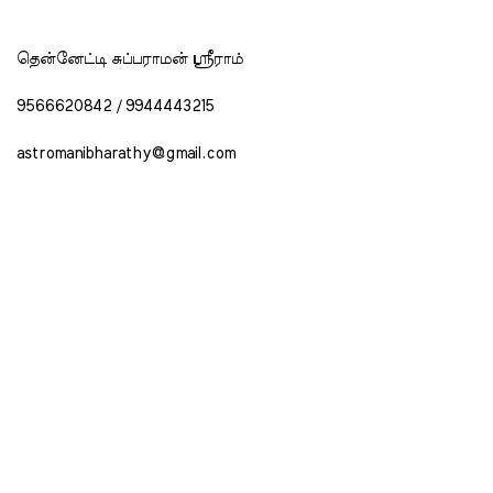
தென்னேட்டி சுப்பராமன் ஶ்ரீராம்
9566620842 / 9944443215
astromanibharathy@gmail.com