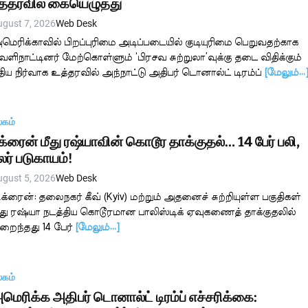
த்தரவில் கையெழுத்து
ugust 7, 2026
Web Desk
மெரிக்காவில் பிறப்புரிமை அடிப்படையில் குடியுரிமை பெறுவதற்காக
ெளிநாட்டினர் மேற்கொள்ளும் ‘பிரசவ சுற்றுலா’வுக்கு தடை விதிக்கும்
ுதிய நிர்வாக உத்தரவில் அந்நாட்டு அதிபர் டொனால்ட் டிரம்ப்
[மேலும்…
லகம்
க்ரைன் மீது ரஷ்யாவின் கொடூர தாக்குதல்… 14 பேர் பலி,
லர் படுகாயம்!
ugust 5, 2026
Web Desk
க்ரைன்: தலைநகர் கீவ் (Kyiv) மற்றும் அதனைச் சுற்றியுள்ள பகுதிகள்
ீது ரஷ்யா நடத்திய கொடூரமான பாலிஸ்டிக் ஏவுகணைத் தாக்குதலில்
ுறைந்தது 14 பேர்
[மேலும்…]
லகம்
மெரிக்க அதிபர் டொனால்ட் டிரம்ப் எச்சரிக்கை: