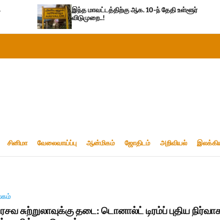
இந்த மாவட்டத்திற்கு ஆக. 10-ந் தேதி உள்ளூர்
இந்
விடுமுறை..!
சினிமா
வேலைவாய்ப்பு
ஆன்மிகம்
ஜோதிடம்
அறிவியல்
இலக்கி
லகம்
ிரசவ சுற்றுலாவுக்கு தடை: டொனால்ட் டிரம்ப் புதிய நிர்வா