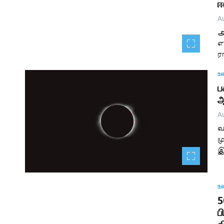
ஈ
A
அ
எ
ர
உ
ப
ஆ
A
வ
ம
இ
உ
5
ப