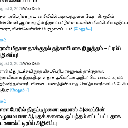
ிண்வெளிப் படம்
ugust 3, 2026
Web Desk
ென் அமெரிக்க நாடான சிலியில் அமைந்துள்ள வேரா சி. ரூபின்
ிண்வெளி ஆய்வகத்தில் நிறுவப்பட்டுள்ள உலகின் மிகப்பெரிய டிஜிட்ட
ேமரா, விண்வெளியின் பேரழகைப் படம்
[மேலும்…]
லகம்
ரான் மீதான தாக்குதல் தற்காலிமாக நிறுத்தம் – ட்ரம்ப்
றிவிப்பு!
ugust 3, 2026
Web Desk
ரான் மீது நடத்தவிருந்த மிகப்பெரிய ராணுவத் தாக்குதலை
ற்காலிகமாக நிறுத்தியுள்ளதாக அமெரிக்க அதிபர் டொனால்ட் டிரம்ப்
ெரிவித்துள்ளார். விமான பயணத்தின்போது செய்தியாளர்களிடம் பேசிய
திபர்
[மேலும்…]
லகம்
ாசா போரில் திருப்புமுனை: ஹமாஸ் அமைப்பின்
ுழுமையான ஆயுதக் களைவு ஒப்பந்தம் எட்டப்பட்டதாக
ொனால்ட் டிரம்ப் அறிவிப்பு