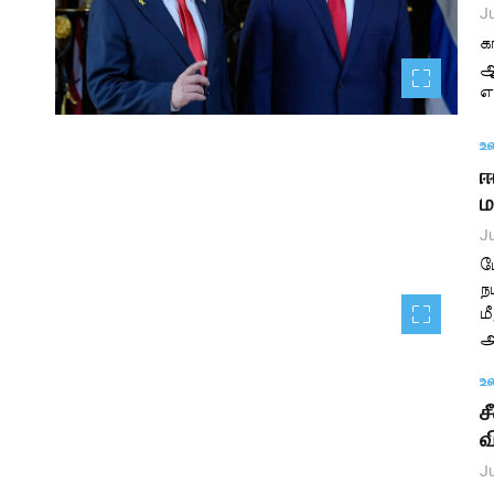
Ju
க
ஆ
எ
உ
ஈ
ம
Ju
ம
ந
ம
அ
உ
ச
வ
Ju