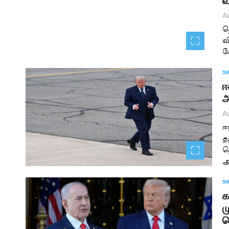
வ
A
த
வ
க
உ
ஈ
அ
A
ஈ
த
த
அ
உ
க
ம
ட