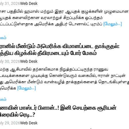
ly 31, 2026
Web Desk
ாசா பகுதியில் ஹமாஸ் மற்றும் இதர ஆயுதக் குழுக்களின் முழுமையான
யுதக் களைவிற்கான வரலாற்றுச் சிறப்புமிக்க ஒப்பந்தம்
ட்டப்பட்டுள்ளதாக அமெரிக்க அதிபர் டொனால்ட் டிரம்ப்
[மேலும்…]
லகம்
ரானில் மீண்டும் அமெரிக்க விமானப்படை தாக்குதல்:
த்திய கிழக்கில் தீவிரமடையும் போர் மேகம்
ly 30, 2026
Web Desk
ேற்கு ஆசியாவில் தற்காலிகமாக நிறுத்தப்பட்டிருந்த ராணுவ
டவடிக்கைகளை முடிவுக்கு கொண்டுவரும் வகையில், ஈரான் நாட்டின்
ீது அமெரிக்கா மீண்டும் வான்வழித் தாக்குதல்களைத் தொடங்கியுள்ளத
மெரிக்க
[மேலும்…]
லகம்
ீனாவின் மாஸ்டர் பிளான்..! இனி செயற்கை சூரியன்
ிரைவில் ரெடி..?
ly 29, 2026
Web Desk