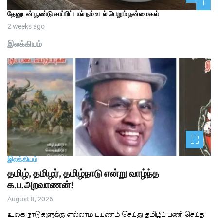
n
1
தேனுடன் பூண்டு சாப்பிட்டால் நம் உடல் பெறும் நன்மைகள்
a
2 weeks ago
t
இலக்கியம்
i
o
n
இலக்கியம்
தமிழ், தமிழர், தமிழ்நாடு என்று வாழ்ந்த
க.ப.அறவாணன்!
August 8, 2026
உலக நாடுகளுக்கு எல்லாம் பயணம் செய்து தமிழ்ப் பணி செய்த