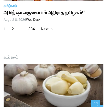
தமிழ்நாடு
அமித் ஷா வருகையால் அதிராத தமிழகம்!”
August 8, 2026
Web Desk
P
…
1
2
334
Next
→
o
s
t
உடல் நலம்
s
p
a
g
i