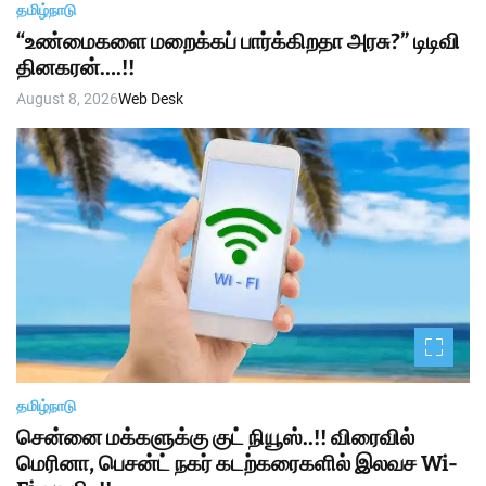
தமிழ்நாடு
“உண்மைகளை மறைக்கப் பார்க்கிறதா அரசு?” டிடிவி
தினகரன்….!!
August 8, 2026
Web Desk
தமிழ்நாடு
சென்னை மக்களுக்கு குட் நியூஸ்..!! விரைவில்
மெரினா, பெசன்ட் நகர் கடற்கரைகளில் இலவச Wi-