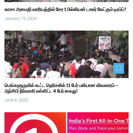
காசா அமைதி வாரியத்தில் சேர 1 பில்லியன் டாலர் கேட்கும் டிரம்ப்?
January 19, 2026
பெங்களூருவில் கூட்ட நெரிசலில் 11 பேர் பலியான விவகாரம் –
ஆர்சிபி நிர்வாகி உள்ளிட்ட 4 பேர் கைது!
June 6, 2025