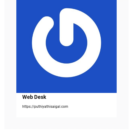
i
g
a
t
i
o
n
Web Desk
https://puthiyathisaigal.com