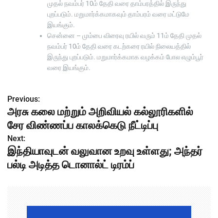
முதல் நவம்பர் 10ம் தேதி வரை தாம்பரத்தில் இருந்து
புறப்படும். மறுமார்க்கமாகவும் தாம்பரம் வரை மட்டுமே
இயங்கும்.
சென்னை – மும்பை விரைவு ரயில் வரும் 11ம் தேதி முதல்
நவம்பர் 10ம் தேதி வரை கடற்கரை ரயில் நிலையத்தில்
இருந்து புறப்படும். மறுமார்க்கமாக வழக்கம் போல எழும்பூர்
வரை இயங்கும்.
Previous:
P
அரசு கலை மற்றும் அறிவியல் கல்லூரிகளில்
o
சேர விண்ணப்ப காலக்கெடு நீட்டிப்பு
s
Next:
இந்தியாவுடன் வலுவான உறவு உள்ளது; அந்தர்
t
பல்டி அடித்த டொனால்ட் டிரம்ப்
n
a
v