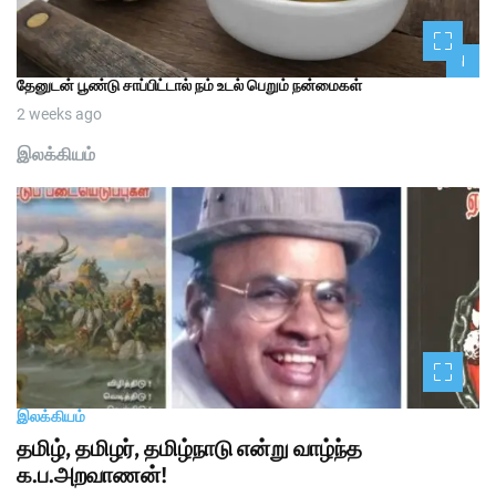
1
தேனுடன் பூண்டு சாப்பிட்டால் நம் உடல் பெறும் நன்மைகள்
2 weeks ago
இலக்கியம்
இலக்கியம்
தமிழ், தமிழர், தமிழ்நாடு என்று வாழ்ந்த
க.ப.அறவாணன்!