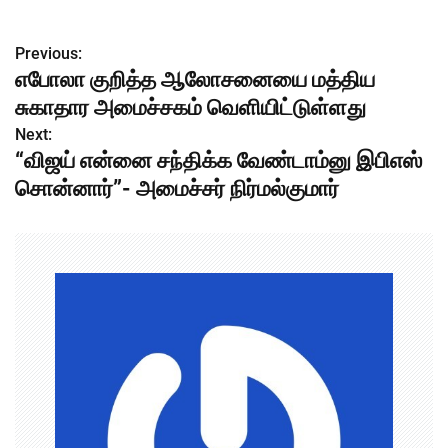
Previous:
P
எபோலா குறித்த ஆலோசனையை மத்திய
o
சுகாதார அமைச்சகம் வெளியிட்டுள்ளது
s
Next:
“விஜய் என்னை சந்திக்க வேண்டாம்னு இபிஎஸ்
t
சொன்னார்”- அமைச்சர் நிர்மல்குமார்
n
a
v
i
g
a
t