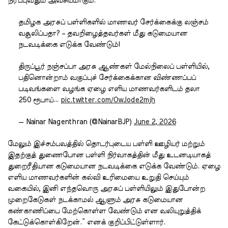
நிரப்புவதும் அவசியமாகும்.
தமிழக அரசுப் பள்ளிகளில் மாணவர் சேர்க்கைக்கு லஞ்சம்
வசூலிப்பதா? – தவறிழைத்தவர்கள் மீது கடுமையான
நடவடிக்கை எடுக்க வேண்டும்!
திருப்பூர் நஞ்சப்பா அரசு ஆண்கள் மேல்நிலைப் பள்ளியில்,
பதினொன்றாம் வகுப்புச் சேர்க்கைக்கான விண்ணப்பப்
படிவங்களை வழங்க ஏழை எளிய மாணவர்களிடம் தலா
250 ரூபாய்…
pic.twitter.com/OwJode2mjh
— Nainar Nagenthran (@NainarBJP)
June 2, 2026
மேலும் இச்சம்பவத்தில் தொடர்புடைய பள்ளி ஊழியர் மற்றும்
இதற்குத் துணைபோன பள்ளி நிர்வாகத்தின் மீது உடனடியாகத்
துறைரீதியான கடுமையான நடவடிக்கை எடுக்க வேண்டும். ஏழை
எளிய மாணவர்களின் கல்வி உரிமையை உறுதி செய்யும்
வகையில், இனி எந்தவொரு அரசுப் பள்ளியிலும் இதுபோன்ற
முறைகேடுகள் நடக்காமல் ஆளும் அரசு கடுமையான
கண்காணிப்பை மேற்கொள்ள வேண்டும் என வலியுறுத்திக்
கேட்டுக்கொள்கிறேன்.” எனக் குறிப்பிட்டுள்ளார்.