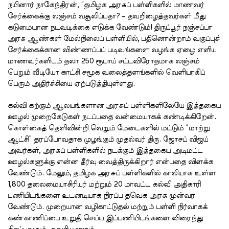
நயினார் நாகேந்திரன், “தமிழக அரசுப் பள்ளிகளில் மாணவர்
சேர்க்கைக்கு லஞ்சம் வசூலிப்பதா? – தவறிழைத்தவர்கள் மீது
கடுமையான நடவடிக்கை எடுக்க வேண்டும்! திருப்பூர் நஞ்சப்பா
அரசு ஆண்கள் மேல்நிலைப் பள்ளியில், பதினொன்றாம் வகுப்புச்
சேர்க்கைக்கான விண்ணப்பப் படிவங்களை வழங்க ஏழை எளிய
மாணவர்களிடம் தலா 250 ரூபாய் சட்டவிரோதமாக லஞ்சம்
பெறும் வீடியோ காட்சி சமூக வலைத்தளங்களில் வெளியாகிப்
பெரும் அதிர்ச்சியை ஏற்படுத்தியுள்ளது.
கல்வி கற்கும் ஆலயங்களான அரசுப் பள்ளிகளிலேயே இத்தகைய
ஊழல் முறைகேடுகள் நடப்பதை வன்மையாகக் கண்டிக்கிறேன்.
கொள்கைத் தெளிவின்றி வெறும் மேடைகளில் மட்டும் “மாற்று
ஆட்சி” தரப்போவதாக முழங்கும் முதல்வர் திரு. ஜோசப் விஜய்
அவர்கள், அரசுப் பள்ளிகளில் நடக்கும் இத்தகைய அடிமட்ட
ஊழல்களுக்கு என்ன தீர்வு வைத்திருக்கிறார் என்பதை விளக்க
வேண்டும். மேலும், தமிழக அரசுப் பள்ளிகளில் காலியாக உள்ள
1,800 தலைமையாசிரியர் மற்றும் 20 மாவட்ட கல்வி அதிகாரி
பணியிடங்களை உடனடியாக நிரப்ப தவெக அரசு முன்வர
வேண்டும். முறையான வழிகாட்டுதல் மற்றும் பள்ளி நிர்வாகக்
கண்காணிப்பை உறுதி செய்ய இப்பணியிடங்களை விரைந்து