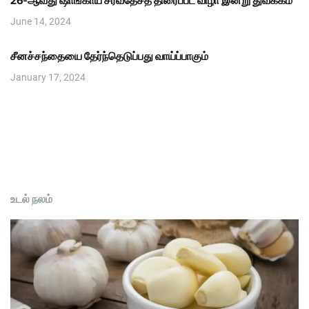
26-ஆவது ஷாங்காய் சர்வதேசத் திரைப்பட விழா இன்று துவக்கம்
June 14, 2024
சீனச்சந்தையை தேர்ந்தெடுப்பது வாய்ப்பாகும்
January 17, 2024
உடல் நலம்