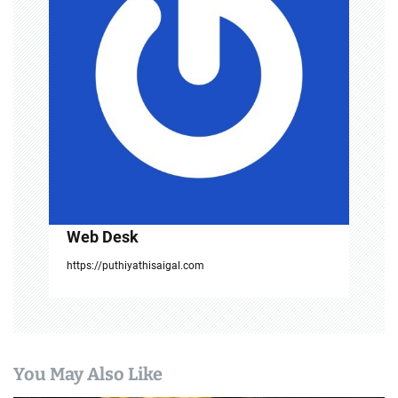
g
a
t
i
o
n
Web Desk
https://puthiyathisaigal.com
You May Also Like