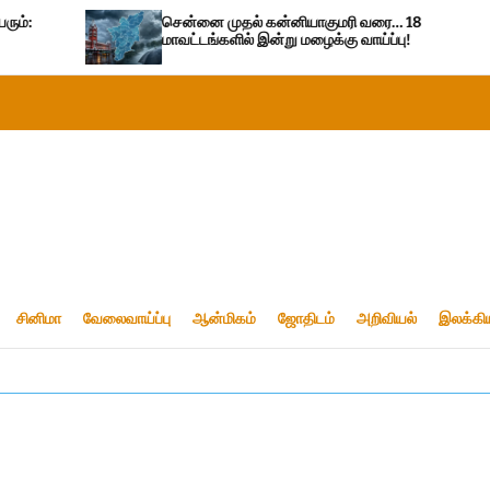
சென்னை முதல் கன்னியாகுமரி வரை… 18
“உ
மாவட்டங்களில் இன்று மழைக்கு வாய்ப்பு!
த
சினிமா
வேலைவாய்ப்பு
ஆன்மிகம்
ஜோதிடம்
அறிவியல்
இலக்கி