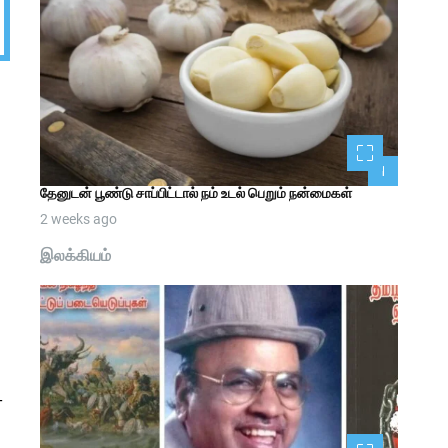
1
தேனுடன் பூண்டு சாப்பிட்டால் நம் உடல் பெறும் நன்மைகள்
2 weeks ago
இலக்கியம்
்