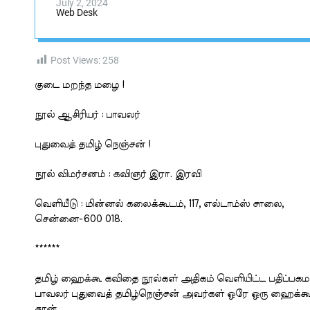
s
W
July 2, 2024
Web Desk
i
a
d
i
g
g
e
Post Views:
258
t
a
l
குடை மறந்த மழை !
நூல் ஆசிரியர் : பாவலர்
புதுவைத் தமிழ் நெஞ்சன் !
நூல் விமர்சனம் : கவிஞர் இரா. இரவி
வெளியீடு : மின்னல் கலைக்கூடம், 117, எல்டாம்ஸ் சாலை,
சென்னை-600 018.
******
தமிழ் ஹைக்கூ கவிதை நூல்கள் அதிகம் வெளியிட்ட பதிப்பகம
பாவலர் புதுவைத் தமிழ்நெஞ்சன் அவர்கள் ஒரே ஒரு ஹைக்கூவ
தான்.