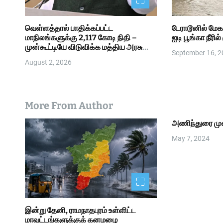
வெள்ளத்தால் பாதிக்கப்பட்ட
டேராடூனில் மேக 
மாநிலங்களுக்கு 2,117 கோடி நிதி –
ஐடி பூங்கா நீரில
முன்கூட்டியே விடுவிக்க மத்திய அரசு
September 16, 
ஒப்புதல்!
August 2, 2026
More From Author
அணிந்துரை மு
May 7, 2024
இன்று தேனி, ராமநாதபுரம் உள்ளிட்ட
மாவட்டங்களுக்குக் கனமழை