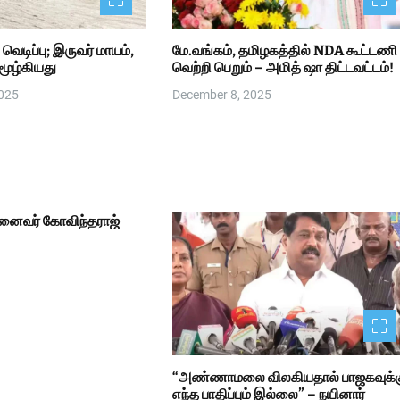
வெடிப்பு; இருவர் மாயம்,
மே.வங்கம், தமிழகத்தில் NDA கூட்டணி
் மூழ்கியது
வெற்றி பெறும் – அமித் ஷா திட்டவட்டம்!
2025
December 8, 2025
னைவர் கோவிந்தராஜ்
“அண்ணாமலை விலகியதால் பாஜகவுக்
எந்த பாதிப்பும் இல்லை” – நயினார்