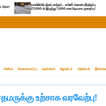
காவிரியில் திடீர் மாற்றம்… கபினி அணை நீர்திறப்பு
பட்ஜெட
27,000-ல் இருந்து 7,000 கனஅடியாக குறைப்பு!
அறிவிப்
சினிமா
வேலைவாய்ப்பு
ஆன்மிகம்
ஜோதிடம்
அறிவியல்
இலக்கி
மருக்கு உற்சாக வரவேற்பு!