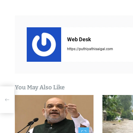
t
n
a
v
Web Desk
i
https://puthiyathisaigal.com
g
a
t
You May Also Like
i
o
n