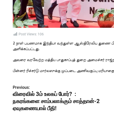
Post Views:
106
2 நாள் பயணமாக இந்தியா வந்துள்ள ஆஸ்திரேலிய துணை பிரதமர
அளிக்கப்பட்டது.
அவரை வரவேற்ற மத்திய பாதுகாப்புத் துறை அமைச்சர் ராஜ்நாத்
பின்னர் ரிச்சர்டு மார்லஸுக்கு முப்படை அணிவகுப்பு மரியாதை
Previous:
P
விரைவில் 3ம் உலகப் போர்? :
o
நகரங்களை சாம்பலாக்கும் சாத்தான்-2
s
ஏவுகணையால் பீதி!