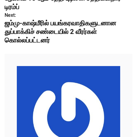
s
டிரம்ப்
Next:
t
ஜம்மு-காஷ்மீரில் பயங்கரவாதிகளுடனான
n
துப்பாக்கிச் சண்டையில் 2 வீரர்கள்
கொல்லப்பட்டனர்
a
v
i
g
a
t
i
o
n