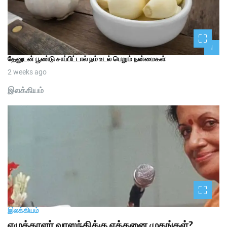
1
தேனுடன் பூண்டு சாப்பிட்டால் நம் உடல் பெறும் நன்மைகள்
2 weeks ago
இலக்கியம்
இலக்கியம்
எழுத்தாளர் வாஸந்திக்கு எத்தனை முகங்கள்?