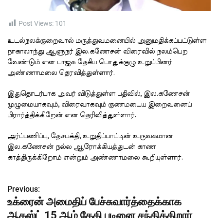
t
i
m
e
Post Views:
101
உடல்நலக்குறைவால் மருத்துவமனையில் அனுமதிக்கப்பட்டுள்ள
நாகாலாந்து ஆளுநர் இல.கணேசன் விரைவில் நலம்பெற
வேண்டும் என பாஜக தேசிய பொதுக்குழு உறுப்பினர்
அண்ணாமலை தெரவித்துள்ளார்.
இதுதொடர்பாக அவர் விடுத்துள்ள பதிவில், இல.கணேசன்
முழுமையாகவும், விரைவாகவும் குணமடைய இறைவனைப்
பிரார்த்திக்கிறேன் என தெரிவித்துள்ளார்.
அர்ப்பணிப்பு, தேசபக்தி, உறுதிப்பாட்டின் உருவகமான
இல.கணேசன் நல்ல ஆரோக்கியத்துடன் காண
காத்திருக்கிறோம் என்றும் அண்ணாமலை கூறியுள்ளார்.
Previous:
P
உக்ரைன் அமைதிப் பேச்சுவார்த்தைக்காக
o
ஆகஸ்ட் 15 ஆம் தேதி புடினை சந்திக்கிறார்