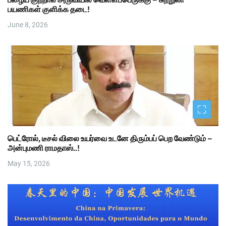
பயணிகள் குளிக்க தடை!
June 8, 2026
பெட்ரோல், டீசல் விலை உயர்வை உடனே திரும்பப் பெற வேண்டும் –
அன்புமணி ராமதாஸ்..!
May 15, 2026