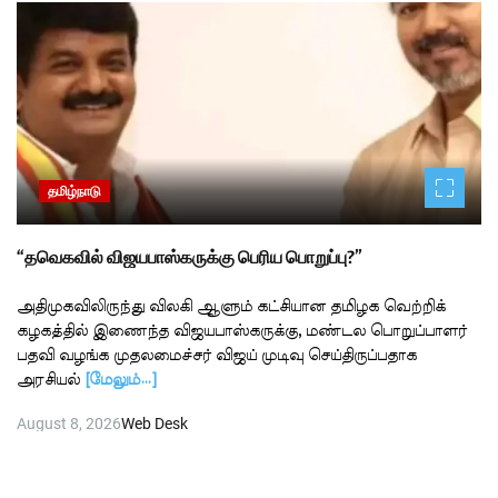
தமிழ்நாடு
“தவெகவில் விஜயபாஸ்கருக்கு பெரிய பொறுப்பு?”
அதிமுகவிலிருந்து விலகி ஆளும் கட்சியான தமிழக வெற்றிக்
கழகத்தில் இணைந்த விஜயபாஸ்கருக்கு, மண்டல பொறுப்பாளர்
பதவி வழங்க முதலமைச்சர் விஜய் முடிவு செய்திருப்பதாக
அரசியல்
[மேலும்…]
August 8, 2026
Web Desk