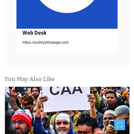
o
n
Web Desk
https://puthiyathisaigal.com
You May Also Like