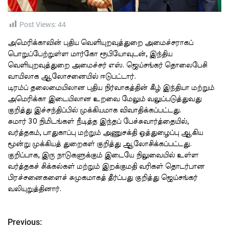
t
i
m
e
Post Views:
44
அமெரிக்காவின் புதிய வெளியுறவுத்துறை அமைச்சராகப்
பொறுப்பேற்றுள்ள மார்கோ ரூபியோவுடன், இந்திய
வெளியுறவுத்துறை அமைச்சர் எஸ். ஜெய்சங்கர் தொலைபேசி
வாயிலாக ஆலோசனையில் ஈடுபட்டார்.
டிரம்ப் தலைமையிலான புதிய நிர்வாகத்தின் கீழ் இந்தியா மற்றும்
அமெரிக்கா இடையிலான உறவை மேலும் வலுப்படுத்துவது
குறித்து இச்சந்திப்பில் முக்கியமாக விவாதிக்கப்பட்டது.
சுமார் 30 நிமிடங்கள் நீடித்த இந்தப் பேச்சுவார்த்தையில்,
வர்த்தகம், பாதுகாப்பு மற்றும் அணுசக்தி ஒத்துழைப்பு ஆகிய
மூன்று முக்கியத் துறைகள் குறித்து ஆலோசிக்கப்பட்டது.
குறிப்பாக, இரு நாடுகளுக்கும் இடையே நிலுவையில் உள்ள
வர்த்தகச் சிக்கல்கள் மற்றும் இறக்குமதி வரிகள் தொடர்பான
பிரச்சனைகளைச் சுமுகமாகத் தீர்ப்பது குறித்து ஜெய்சங்கர்
வலியுறுத்தினார்.
Previous:
P