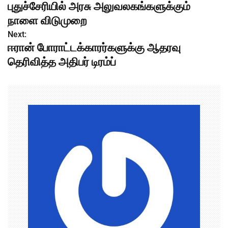
புதுச்சேரியில் அரசு அலுவலகங்களுக்கும்
o
நாளை விடுமுறை
s
Next:
ஈரான் போராட்டக்காரர்களுக்கு ஆதரவு
t
தெரிவித்த அதிபர் டிரம்ப்
n
a
v
i
g
a
t
i