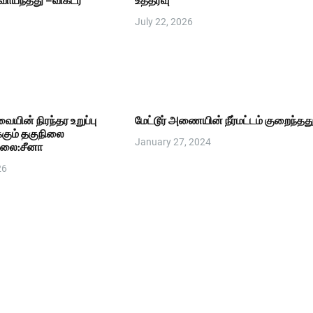
வாய்ந்தது –விக்டர்
உத்தரவு
July 22, 2026
ையின் நிரந்தர உறுப்பு
மேட்டூர் அணையின் நீர்மட்டம் குறைந்தது
க்கும் தகுநிலை
January 27, 2024
ல்லை:சீனா
26