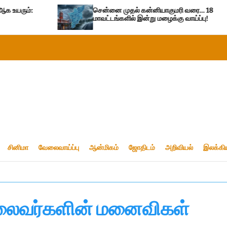
சென்னை முதல் கன்னியாகுமரி வரை… 18
மாவட்டங்களில் இன்று மழைக்கு வாய்ப்பு!
சினிமா
வேலைவாய்ப்பு
ஆன்மிகம்
ஜோதிடம்
அறிவியல்
இலக்கி
தலைவர்களின் மனைவிகள்