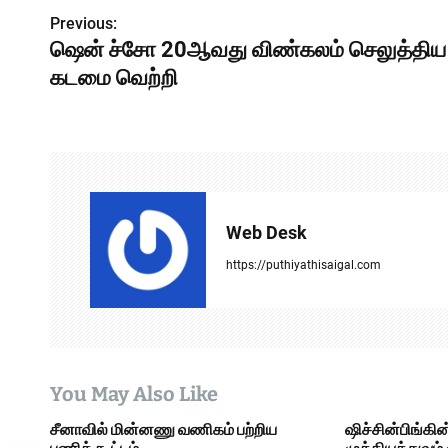
Previous:
P
ஷென் ச்சோ 20ஆவது விண்கலம் செலுத்திய
o
கடமை வெற்றி
s
t
n
a
Web Desk
v
https://puthiyathisaigal.com
i
g
a
You May Also Like
t
சீனாவில் மின்னணு வணிகம் பற்றிய
ஷிச்சின்பிங்கி
i