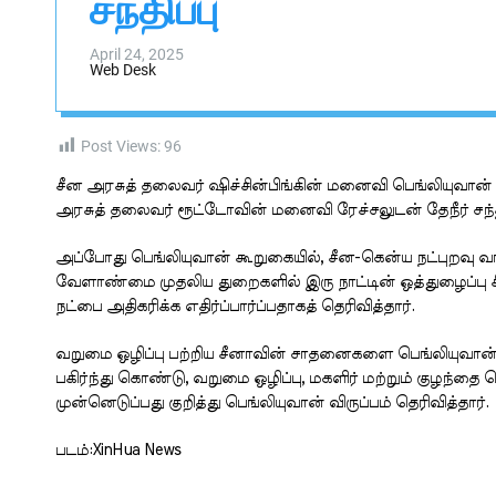
சந்திப்பு
s
W
i
a
d
i
April 24, 2025
g
Web Desk
g
e
t
a
l
Post Views:
96
சீன அரசுத் தலைவர் ஷிச்சின்பிங்கின் மனைவி பெங்லியுவ
அரசுத் தலைவர் ரூட்டோவின் மனைவி ரேச்சலுடன் தேநீர் சந்திப
அப்போது பெங்லியுவான் கூறுகையில், சீன-கென்ய நட்புறவு 
வேளாண்மை முதலிய துறைகளில் இரு நாட்டின் ஒத்துழைப்பு சீ
நட்பை அதிகரிக்க எதிர்ப்பார்ப்பதாகத் தெரிவித்தார்.
வறுமை ஒழிப்பு பற்றிய சீனாவின் சாதனைகளை பெங்லியுவான் 
பகிர்ந்து கொண்டு, வறுமை ஒழிப்பு, மகளிர் மற்றும் குழந்த
முன்னெடுப்பது குறித்து பெங்லியுவான் விருப்பம் தெரிவித்தார்.
படம்:XinHua News