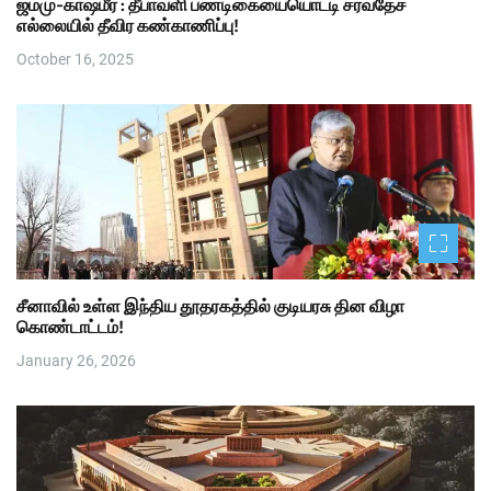
ஜம்மு-காஷ்மீர் : தீபாவளி பண்டிகையையொட்டி சர்வதேச
எல்லையில் தீவிர கண்காணிப்பு!
October 16, 2025
சீனாவில் உள்ள இந்திய தூதரகத்தில் குடியரசு தின விழா
கொண்டாட்டம்!
January 26, 2026