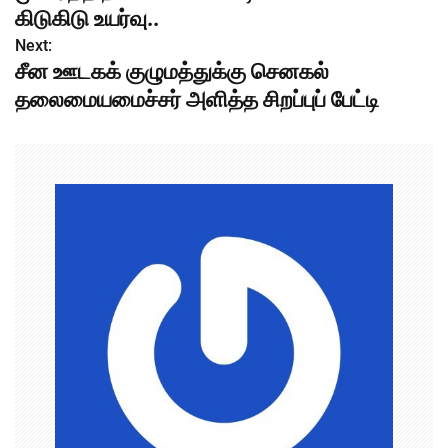
o
கிடுகிடு உயர்வு..
s
Next:
சீன ஊடகக் குழுமத்துக்கு செனகல்
t
தலைமையமைச்சர் அளித்த சிறப்புப் பேட்டி
n
a
v
i
g
a
t
i
o