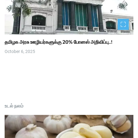
தமிழக அரசு ஊழியர்களுக்கு 20% போனஸ் அறிவிப்பு..!
October 6, 2025
உடல் நலம்