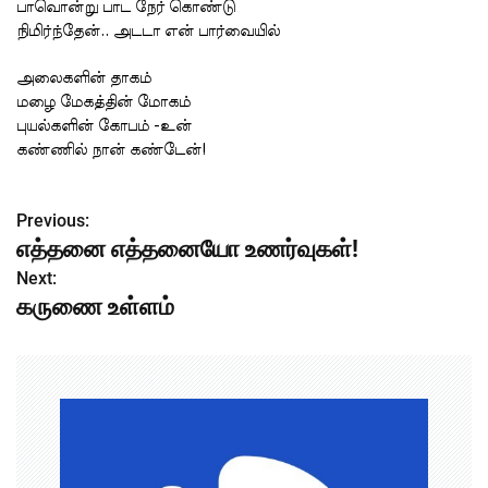
பாவொன்று பாட நேர் கொண்டு
நிமிர்ந்தேன்.. அடடா என் பார்வையில்
அலைகளின் தாகம்
மழை மேகத்தின் மோகம்
புயல்களின் கோபம் -உன்
கண்ணில் நான் கண்டேன்!
Previous:
P
எத்தனை எத்தனையோ உணர்வுகள்!
o
Next:
கருணை உள்ளம்
s
t
n
a
v