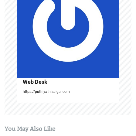
i
g
a
t
i
o
n
Web Desk
https://puthiyathisaigal.com
You May Also Like