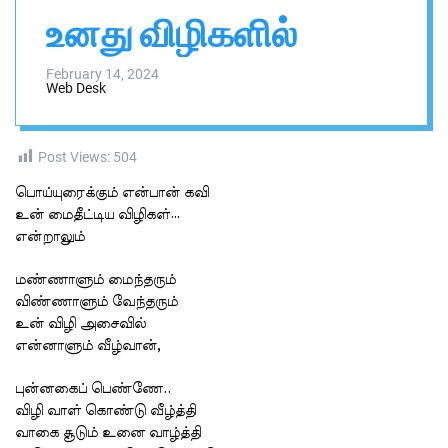
n
h
h
உனது விழிகளில்
v
i
a
s
s
a
W
February 14, 2024
Web Desk
i
i
d
g
g
a
e
Post Views:
504
t
l
பொய்யுரைக்கும் என்பான் கவி
உன் மைதீட்டிய விழிகள்…
என்றாலும்
மண்ணாளும் மைந்தரும்
விண்ணாளும் வேந்தரும்
உன் விழி அசைவில்
என்னாளும் வீழ்வான்,
புன்னகைப் பெண்ணே..
விழி வாள் கொண்டு வீழ்த்தி
வாகை சூடும் உனை வாழ்த்தி