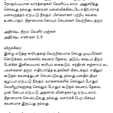
நோகும்படியான
வார்த்தைகள்
வெளிப்படலாம்
.
அனுசரித்து
செல்வது
நல்லது
.
கணவன்
மனைவிக்கிடையே
எதிர்பாராத
மனவருத்தம்
ஏற்பட்டு
நீங்கும்
.
பிள்ளைகள்
பற்றிய
கவலை
உண்டாகும்
.
நிதானமாக
செய்யும்
செயல்கள்
வெற்றியை
தரும்
.
அதிர்ஷ்ட
நிறம்
:
வெளிர்
மஞ்சள்
அதிர்ஷ்ட
எண்கள்
: 3, 9
விருச்சிகம்
:
இன்று
எடுத்த
காரியத்தை
வெற்றிகரமாக
செய்து
முடிப்பீர்கள்
.
கொடுக்கல்
,
வாங்கலில்
கவனம்
தேவை
.
குடும்ப
கஷ்டம்
தீரும்
.
பேச்சின்
இனிமையால்
காரியம்
கைகூடும்
.
சந்திரன்
சஞ்சாரம்
சுப
பலன்களை
தரும்
.
எதிர்பார்த்த
உதவிகள்
கிடைக்கும்
.
எதிலும்
கூடுதல்
கவனத்துடன்
செயல்படுவது
நல்லது
.
மனதில்
திடீர்
குழப்பம்
ஏற்பட்டு
நீங்கும்
.
வாகனங்களில்
செல்லும்
போதும்
வெளியூர்களுக்கு
செல்லும்
போதும்
கூடுதல்
கவனம்
தேவை
.
முன்
கோபம்
ஏற்பட்டு
அதனால்
வீண்தகராறு
ஏற்படலாம்
.
நிதானமாக
செயல்படுவது
நல்லது
.
வளர்ச்சி
பெற
மிகவும்
கவனமாக
இருப்பது
நல்லது
.