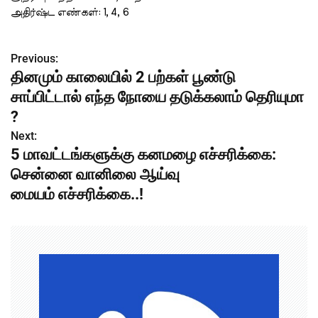
அதிர்ஷ்ட
எண்கள்
: 1, 4, 6
Previous:
P
தினமும் காலையில் 2 பற்கள் பூண்டு
o
சாப்பிட்டால் எந்த நோயை தடுக்கலாம் தெரியுமா
s
?
Next:
t
5 மாவட்டங்களுக்கு கனமழை எச்சரிக்கை:
n
சென்னை வானிலை ஆய்வு
மையம் எச்சரிக்கை..!
a
v
i
g
a