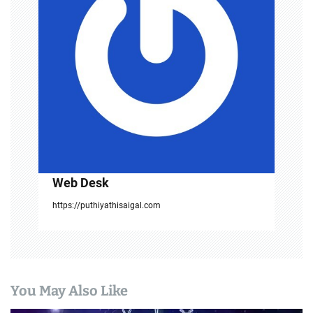
t
i
o
n
Web Desk
https://puthiyathisaigal.com
You May Also Like