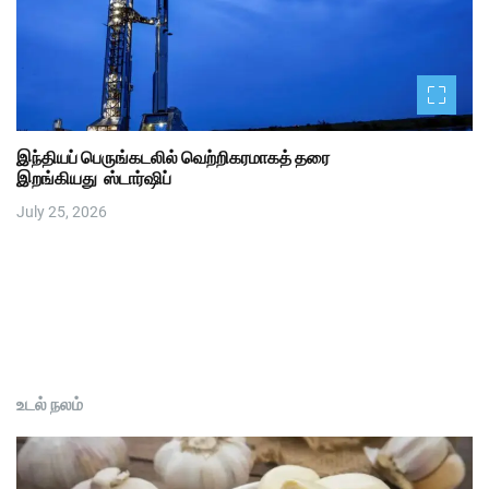
இந்தியப் பெருங்கடலில் வெற்றிகரமாகத் தரை
இறங்கியது ஸ்டார்ஷிப்
July 25, 2026
உடல் நலம்