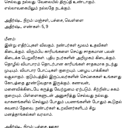
செல்வது
நல்லது
.
வேலையில்
திருப்தி
உண்டாகும்
.
எல்லாவகையிலும்
நல்லதே
நடக்கும்
.
அதிர்ஷ்ட
நிறம்
:
மஞ்சள்
,
பச்சை
,
வெள்ளை
அதிர்ஷ்ட
எண்கள்
: 5, 9
மீனம்
:
இன்று
எதிர்ப்புகள்
விலகும்
.
நண்பர்கள்
மூலம்
உதவிகள்
கிடைக்கும்
.
விரும்பிய
காரியங்களை
செய்து
சாதகமான
பலன்
கிடைக்க
பெறுவீர்கள்
.
புதிய
நபர்களின்
அறிமுகம்
கிடைக்கும்
.
தொழில்
வியாபாரம்
தொடர்பான
காரியங்கள்
சாதகமாக
நடந்து
முடியும்
.
வியாபார
போட்டிகள்
குறையும்
.
பழைய
பாக்கிகள்
வசூலாகும்
.
குடும்பத்தில்
இருப்பவர்களின்
செய்கைகள்
உங்களது
கோபத்தை
தூண்டுவதாக
இருக்கும்
.
கணவன்
,
மனைவிக்கிடையே
கருத்து
வேற்றுமை
ஏற்படும்
.
சிற்றின்ப
சுகம்
குறையும்
.
பிள்ளைகளுடன்
அனுசரித்து
செல்வது
நல்லது
.
வாகனங்களில்
செல்லும்
போதும்
பயணங்களின்
போதும்
கூடுதல்
கவனம்
தேவை
.
நண்பர்கள்
உறவினர்களிடம்
சிறு
மனத்தாங்கல்கள்
வரலாம்
.
அதிர்ஷ்ட
நிறம்
:
பச்சை
,
ஊதா