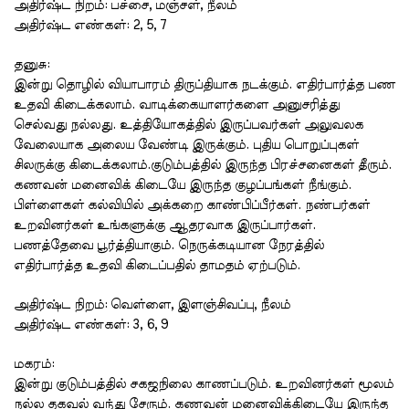
அதிர்ஷ்ட
நிறம்
:
பச்சை
,
மஞ்சள்
,
நீலம்
அதிர்ஷ்ட
எண்கள்
: 2, 5, 7
தனுசு
:
இன்று
தொழில்
வியாபாரம்
திருப்தியாக
நடக்கும்
.
எதிர்பார்த்த
பண
உதவி
கிடைக்கலாம்
.
வாடிக்கையாளர்களை
அனுசரித்து
செல்வது
நல்லது
.
உத்தியோகத்தில்
இருப்பவர்கள்
அலுவலக
வேலையாக
அலைய
வேண்டி
இருக்கும்
.
புதிய
பொறுப்புகள்
சிலருக்கு
கிடைக்கலாம்
.
குடும்பத்தில்
இருந்த
பிரச்சனைகள்
தீரும்
.
கணவன்
மனைவிக்
கிடையே
இருந்த
குழப்பங்கள்
நீங்கும்
.
பிள்ளைகள்
கல்வியில்
அக்கறை
காண்பிப்பீர்கள்
.
நண்பர்கள்
உறவினர்கள்
உங்களுக்கு
ஆதரவாக
இருப்பார்கள்
.
பணத்தேவை
பூர்த்தியாகும்
.
நெருக்கடியான
நேரத்தில்
எதிர்பார்த்த
உதவி
கிடைப்பதில்
தாமதம்
ஏற்படும்
.
அதிர்ஷ்ட
நிறம்
:
வெள்ளை
,
இளஞ்சிவப்பு
,
நீலம்
அதிர்ஷ்ட
எண்கள்
: 3, 6, 9
மகரம்
:
இன்று
குடும்பத்தில்
சகஜநிலை
காணப்படும்
.
உறவினர்கள்
மூலம்
நல்ல
தகவல்
வந்து
சேரும்
.
கணவன்
மனைவிக்கிடையே
இருந்த