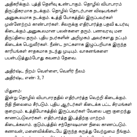
அதிகரிக்கும்
.
புத்தி
தெளிவு
உண்டாகும்
.
தொழில்
வியாபாரம்
திருப்திகரமாக
நடக்கும்
.
தொழில்
தொடர்பான
விஷயங்கள்
அனுகூலமாக
நடக்கும்
.
உத்தி
யோகத்தில்
இருப்பவர்கள்
முன்னேற்றம்
காண்பார்கள்
.
சிலருக்கு
எதிர்பார்த்த
பதவி
உயர்வு
கிடைக்கும்
.
அனுகூலமான
பலன்களை
தரும்
.
பணவரவு
மன
திருப்தியை
தரும்
.
புதிய
நபர்களின்
அறிமுகம்
அவர்களது
நட்பும்
கிடைக்க
பெறுவீர்கள்
.
நீண்ட
நாட்களாக
இழுப்பறியாக
இருந்த
காரியங்கள்
சாதகமாக
நடந்து
முடியும்
.
வாகனங்களை
பயன்படுத்தும்போது
கவனம்
தேவை
.
அதிர்ஷ்ட
நிறம்
:
வெள்ளை
,
வெளிர்
நீலம்
அதிர்ஷ்ட
எண்
: 3, 7
மிதுனம்
:
இன்று
தொழில்
வியாபாரததில்
எதிர்பார்த்த
வெற்றி
கிடைக்கும்
.
நிதி
நிலைமை
சீர்படும்
.
புதிய
ஆர்டர்கள்
கிடைக்க
பட்ட
சிரமங்கள்
குறையும்
.
உத்தியோகத்தில்
இருப்பவர்கள்
வேலை
பளு
குறைந்து
காணப்படுவார்கள்
.
எதிர்பார்த்த
இடத்திற்கு
மாற்றம்
கிடைக்கலாம்
.
குடும்பத்தில்
சந்தோஷமான
நிலை
காணப்படும்
.
கணவன்
,
மனைவிக்கிடையே
இருந்த
கருத்து
வேற்றுமை
நீங்கும்
.