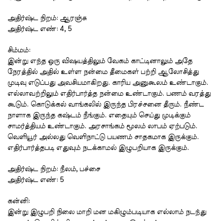
அதிர்ஷ்ட
நிறம்
:
ஆரஞ்சு
அதிர்ஷ்ட
எண்
: 4, 5
சிம்மம்
:
இன்று
எந்த
ஒரு
விஷயத்திலும்
வேகம்
காட்டினாலும்
அதே
நேரத்தில்
அதில்
உள்ள
நன்மை
தீமைகள்
பற்றி
ஆலோசித்து
முடிவு
எடுப்பது
அவசியமாகிறது
.
காரிய
அனுகூலம்
உண்டாகும்
.
எல்லாவற்றிலும்
எதிர்பார்த்த
நன்மை
உண்டாகும்
.
பணம்
வரத்து
கூடும்
.
கொடுக்கல்
வாங்கலில்
இருந்த
பிரச்சனை
தீரும்
.
நீண்ட
நாளாக
இருந்த
கஷ்டம்
நீங்கும்
.
எதையும்
செய்து
முடிக்கும்
சாமர்த்தியம்
உண்டாகும்
.
அரசாங்கம்
மூலம்
லாபம்
ஏற்படும்
.
வெளியூர்
அல்லது
வெளிநாட்டு
பயணம்
சாதகமாக
இருக்கும்
.
எதிர்பார்த்தபடி
எதுவும்
நடக்காமல்
இழுபறியாக
இருக்கும்
.
அதிர்ஷ்ட
நிறம்
:
நீலம்
,
பச்சை
அதிர்ஷ்ட
எண்
: 5
கன்னி
:
இன்று
இழுபறி
நிலை
மாறி
மன
மகிழும்படியாக
எல்லாம்
நடந்து