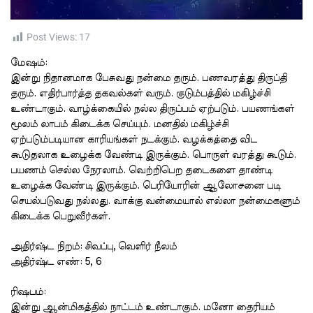
t
i
m
e
Post Views:
17
மேஷம்
:
இன்று
நிதானமாக
பேசுவது
நன்மை
தரும்
.
பணவரத்து
திருப்தி
தரும்
.
எதிர்பார்த்த
தகவல்கள்
வரும்
.
குடும்பத்தில்
மகிழ்ச்சி
உண்டாகும்
.
வாழ்க்கையில்
நல்ல
திருப்பம்
ஏற்படும்
.
பயணங்கள்
மூலம்
லாபம்
கிடைக்க
செய்யும்
.
மனதில்
மகிழ்ச்சி
ஏற்படும்படியான
காரியங்கள்
நடக்கும்
.
வழக்கத்தை
விட
கூடுதலாக
உழைக்க
வேண்டி
இருக்கும்
.
பொருள்
வரத்து
கூடும்
.
பயணம்
செல்ல
நேரலாம்
.
வெற்றிபெற
தடைகளை
தாண்டி
உழைக்க
வேண்டி
இருக்கும்
.
பெரியோரின்
ஆலோசனை
படி
செயல்படுவது
நல்லது
.
வாக்கு
வன்மையால்
எல்லா
நன்மைகளும்
கிடைக்க
பெறுவீர்கள்
.
அதிர்ஷ்ட
நிறம்
:
சிவப்பு
,
வெளிர்
நீலம்
அதிர்ஷ்ட
எண்
: 5, 6
ரிஷபம்
:
இன்று
ஆன்மிகத்தில்
நாட்டம்
உண்டாகும்
.
மனோ
தைரியம்