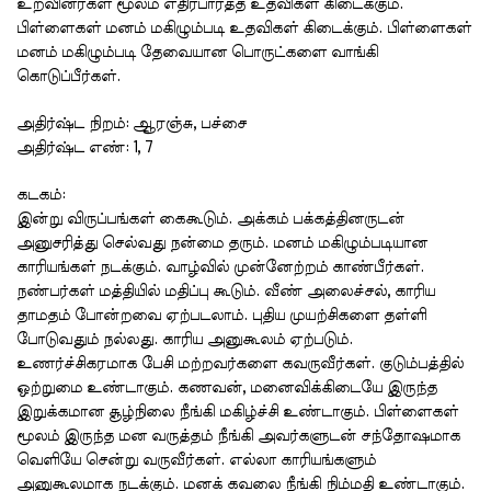
உறவினர்கள்
மூலம்
எதிர்பார்த்த
உதவிகள்
கிடைக்கும்
.
பிள்ளைகள்
மனம்
மகிழும்படி
உதவிகள்
கிடைக்கும்
.
பிள்ளைகள்
மனம்
மகிழும்படி
தேவையான
பொருட்களை
வாங்கி
கொடுப்பீர்கள்
.
அதிர்ஷ்ட
நிறம்
:
ஆரஞ்சு
,
பச்சை
அதிர்ஷ்ட
எண்
: 1, 7
கடகம்
:
இன்று
விருப்பங்கள்
கைகூடும்
.
அக்கம்
பக்கத்தினருடன்
அனுசரித்து
செல்வது
நன்மை
தரும்
.
மனம்
மகிழும்படியான
காரியங்கள்
நடக்கும்
.
வாழ்வில்
முன்னேற்றம்
காண்பீர்கள்
.
நண்பர்கள்
மத்தியில்
மதிப்பு
கூடும்
.
வீண்
அலைச்சல்
,
காரிய
தாமதம்
போன்றவை
ஏற்படலாம்
.
புதிய
முயற்சிகளை
தள்ளி
போடுவதும்
நல்லது
.
காரிய
அனுகூலம்
ஏற்படும்
.
உணர்ச்சிகரமாக
பேசி
மற்றவர்களை
கவருவீர்கள்
.
குடும்பத்தில்
ஒற்றுமை
உண்டாகும்
.
கணவன்
,
மனைவிக்கிடையே
இருந்த
இறுக்கமான
சூழ்நிலை
நீங்கி
மகிழ்ச்சி
உண்டாகும்
.
பிள்ளைகள்
மூலம்
இருந்த
மன
வருத்தம்
நீங்கி
அவர்களுடன்
சந்தோஷமாக
வெளியே
சென்று
வருவீர்கள்
.
எல்லா
காரியங்களும்
அனுகூலமாக
நடக்கும்
.
மனக்
கவலை
நீங்கி
நிம்மதி
உண்டாகும்
.