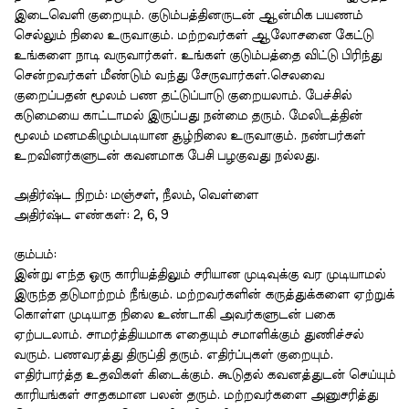
இடைவெளி
குறையும்
.
குடும்பத்தினருடன்
ஆன்மிக
பயணம்
செல்லும்
நிலை
உருவாகும்
.
மற்றவர்கள்
ஆலோசனை
கேட்டு
உங்களை
நாடி
வருவார்கள்
.
உங்கள்
குடும்பத்தை
விட்டு
பிரிந்து
சென்றவர்கள்
மீண்டும்
வந்து
சேருவார்கள்
.
செலவை
குறைப்பதன்
மூலம்
பண
தட்டுப்பாடு
குறையலாம்
.
பேச்சில்
கடுமையை
காட்டாமல்
இருப்பது
நன்மை
தரும்
.
மேலிடத்தின்
மூலம்
மனமகிழும்படியான
சூழ்நிலை
உருவாகும்
.
நண்பர்கள்
உறவினர்களுடன்
கவனமாக
பேசி
பழகுவது
நல்லது
.
அதிர்ஷ்ட
நிறம்
:
மஞ்சள்
,
நீலம்
,
வெள்ளை
அதிர்ஷ்ட
எண்கள்
: 2, 6, 9
கும்பம்
:
இன்று
எந்த
ஒரு
காரியத்திலும்
சரியான
முடிவுக்கு
வர
முடியாமல்
இருந்த
தடுமாற்றம்
நீங்கும்
.
மற்றவர்களின்
கருத்துக்களை
ஏற்றுக்
கொள்ள
முடியாத
நிலை
உண்டாகி
அவர்களுடன்
பகை
ஏற்படலாம்
.
சாமர்த்தியமாக
எதையும்
சமாளிக்கும்
துணிச்சல்
வரும்
.
பணவரத்து
திருப்தி
தரும்
.
எதிர்ப்புகள்
குறையும்
.
எதிர்பார்த்த
உதவிகள்
கிடைக்கும்
.
கூடுதல்
கவனத்துடன்
செய்யும்
காரியங்கள்
சாதகமான
பலன்
தரும்
.
மற்றவர்களை
அனுசரித்து