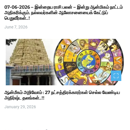
07-06-2026 – இன்றைய ராசி பலன் – இன்று ஆன்மிகம் நாட்டம்
அதிகரிக்கும். நல்லவர்களின் ஆலோசனையைக் கேட்டுப்
பெறுவீர்கள்..!
June 7, 2026
ஆன்மீகம் அறிவோம் : 27 நட்சத்திரக்காரர்கள் செல்ல வேண்டிய
அதிர்ஷ்ட தலங்கள்..!!
January 29, 2026