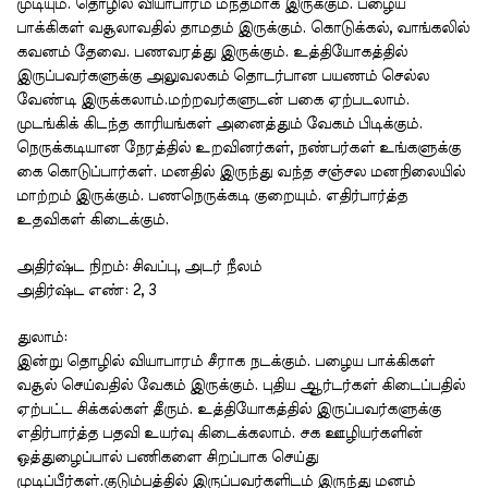
முடியும்
.
தொழில்
வியாபாரம்
மந்தமாக
இருக்கும்
.
பழைய
பாக்கிகள்
வசூலாவதில்
தாமதம்
இருக்கும்
.
கொடுக்கல்
,
வாங்கலில்
கவனம்
தேவை
.
பணவரத்து
இருக்கும்
.
உத்தியோகத்தில்
இருப்பவர்களுக்கு
அலுவலகம்
தொடர்பான
பயணம்
செல்ல
வேண்டி
இருக்கலாம்
.
மற்றவர்களுடன்
பகை
ஏற்படலாம்
.
முடங்கிக்
கிடந்த
காரியங்கள்
அனைத்தும்
வேகம்
பிடிக்கும்
.
நெருக்கடியான
நேரத்தில்
உறவினர்கள்
,
நண்பர்கள்
உங்களுக்கு
கை
கொடுப்பார்கள்
.
மனதில்
இருந்து
வந்த
சஞ்சல
மனநிலையில்
மாற்றம்
இருக்கும்
.
பணநெருக்கடி
குறையும்
.
எதிர்பார்த்த
உதவிகள்
கிடைக்கும்
.
அதிர்ஷ்ட
நிறம்
:
சிவப்பு
,
அடர்
நீலம்
அதிர்ஷ்ட
எண்
: 2, 3
துலாம்
:
இன்று
தொழில்
வியாபாரம்
சீராக
நடக்கும்
.
பழைய
பாக்கிகள்
வசூல்
செய்வதில்
வேகம்
இருக்கும்
.
புதிய
ஆர்டர்கள்
கிடைப்பதில்
ஏற்பட்ட
சிக்கல்கள்
தீரும்
.
உத்தியோகத்தில்
இருப்பவர்களுக்கு
எதிர்பார்த்த
பதவி
உயர்வு
கிடைக்கலாம்
.
சக
ஊழியர்களின்
ஒத்துழைப்பால்
பணிகளை
சிறப்பாக
செய்து
முடிப்பீர்கள்
.
குடும்பத்தில்
இருப்பவர்களிடம்
இருந்து
மனம்