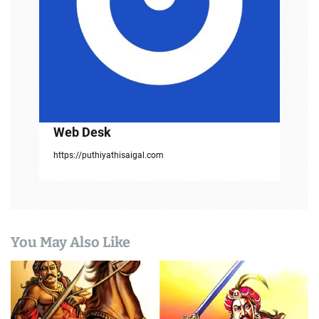
t
i
o
n
Web Desk
https://puthiyathisaigal.com
You May Also Like