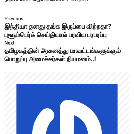
Previous:
P
இந்தியா தனது தங்க இருப்பை விற்றதா?
o
புளூம்பெர்க் செய்தியால் பரவிய பரபரப்பு
s
Next:
தமிழகத்தின் அனைத்து மாவட்டங்களுக்கும்
t
பொறுப்பு அமைச்சர்கள் நியமனம்..!
n
a
v
i
g
a