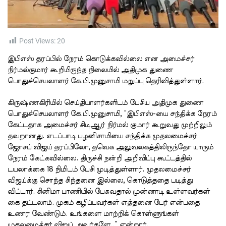
t
i
m
e
Post Views:
20
இபிஎஸ் தரப்பில் நேரம் கொடுக்கவில்லை என அமைச்சர்
நிர்மல்குமார் கூறியிருந்த நிலையில் அதிமுக துணை
பொதுச்செயலாளர் கே.பி.முனுசாமி மறுப்பு தெரிவித்துள்ளார்.
கிருஷ்ணகிரியில் செய்தியாளர்களிடம் பேசிய அதிமுக துணை
பொதுச்செயலாளர் கே.பி.முனுசாமி, “இபிஎஸ்-யை சந்திக்க நேரம்
கேட்டதாக அமைச்சர் சிடிஆர் நிர்மல் குமார் கூறுவது முற்றிலும்
தவறானது. எடப்பாடி பழனிசாமியை சந்திக்க முதலமைச்சர்
ஜோசப் விஜய் தரப்பிலோ, தவெக அலுவலகத்திலிருந்தோ யாரும்
நேரம் கேட்கவில்லை. திருச்சி நன்றி அறிவிப்பு கூட்டத்தில்
டயலாக்கை 18 நிமிடம் பேசி முடித்துள்ளார். முதலமைச்சர்
விஜய்க்கு சொந்த சிந்தனை இல்லை, கொடுத்ததை படித்து
விட்டார். சினிமா பாணியில் பேசுவதால் முன்னாடி உள்ளவர்கள்
கை தட்டலாம். முகம் கழிப்பவர்கள் எத்தனை பேர் என்பதை
உணர வேண்டும். உங்களை மாற்றிக் கொள்ளுங்கள்
முதலமைச்சர் விஜய் அவர்களே..” என்றார்.