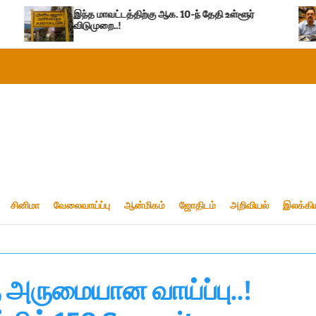
த மாவட்டத்திற்கு ஆக. 10-ந் தேதி உள்ளூர்
இந்தாண்டு டா
ுமுறை..!
சினிமா
வேலைவாய்ப்பு
ஆன்மிகம்
ஜோதிடம்
அறிவியல்
இலக்கி
கு அருமையான வாய்ப்பு..!