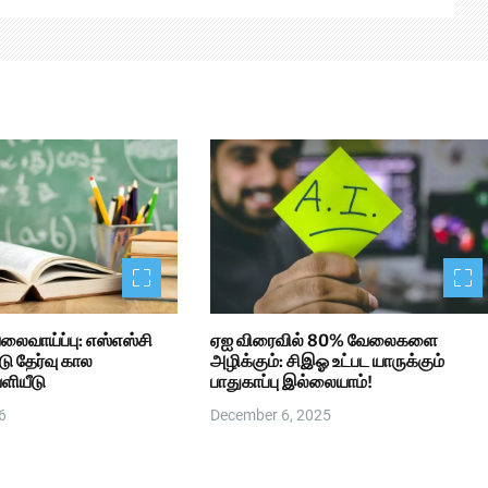
லைவாய்ப்பு: எஸ்எஸ்சி
ஏஐ விரைவில் 80% வேலைகளை
 தேர்வு கால
அழிக்கும்: சிஇஓ உட்பட யாருக்கும்
ளியீடு
பாதுகாப்பு இல்லையாம்!
6
December 6, 2025