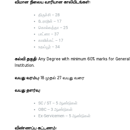
விமான நிலைய வாரியான காலியிடங்கள்:
திருச்சி – 28
டேராடூன் – 17
கொல்கத்தா – 25
பாட்னா – 37
காலிக்கட் – 17
உதய்பூர் – 34
கல்வி தகுதி:
Any Degree with minimum 60% marks for General/
Institution.
வயது வரம்பு:
18 முதல் 27 வயது வரை
வயது தளர்வு:
SC / ST – 5 ஆண்டுகள்
OBC – 3 ஆண்டுகள்
Ex-Servicemen – 5 ஆண்டுகள்
விண்ணப்ப கட்டணம்: