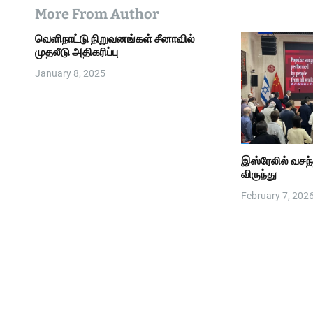
More From Author
வெளிநாட்டு நிறுவனங்கள் சீனாவில்
முதலீடு அதிகரிப்பு
January 8, 2025
இஸ்ரேலில் வசந
விருந்து
February 7, 202