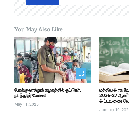
g
a
t
You May Also Like
i
o
n
போக்குவரத்துக் கழகத்தில் ஓட்டுநர்,
மத்திய அரசு வே
நடத்துநர் வேலை!
2026-27 ஆண்டு
அட்டவணை வெ
May 11, 2025
January 10, 202