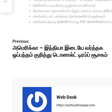
ூசகம்
விண்ணப்ப படிவத்தை முழுமையாக நிரப்பவும்
தேவையான ஆவணங்கள் மற்றும் புகைப்படத்தை பதிவேற்
விண்ணப்ப கட்டணத்தை ஆன்லைனில் செலுத்தவும்
விண்ணப்பத்தை Submit செய்து PDF download செய்ய
P
Previous:
அமெரிக்கா – இந்தியா இடையே வர்த்தக
o
ஒப்பந்தம் குறித்து டொனால்ட் டிரம்ப் சூசகம்
s
t
n
a
v
Web Desk
i
https://puthiyathisaigal.com