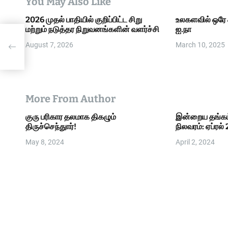
You May Also Like
t
2026 முதல் பாதியில் குறிப்பிட்ட சிறு
உலகளவில் ஒரே 
i
மற்றும் நடுத்தர நிறுவனங்களின் வளர்ச்சி
ஐ.நா
ை
o
August 7, 2026
March 10, 2025
்த்தை
n
More From Author
குரு பரிகார தலமாக திகழும்
இன்றைய தங்கம
திருச்செந்துார்!
நிலவரம்: ஏப்ரல் 
May 8, 2024
April 2, 2024