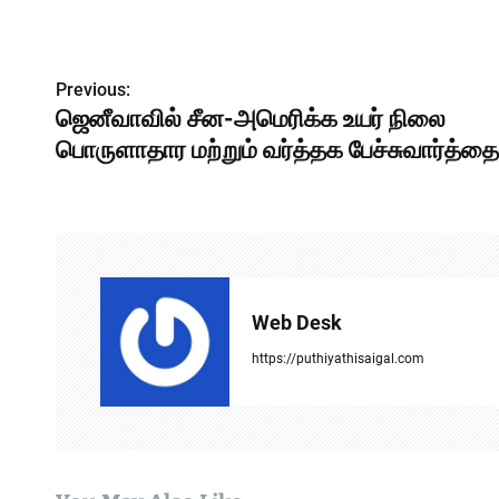
Previous:
P
ஜெனீவாவில் சீன-அமெரிக்க உயர் நிலை
o
பொருளாதார மற்றும் வர்த்தக பேச்சுவார்த்தை
s
t
n
a
Web Desk
v
https://puthiyathisaigal.com
i
g
a