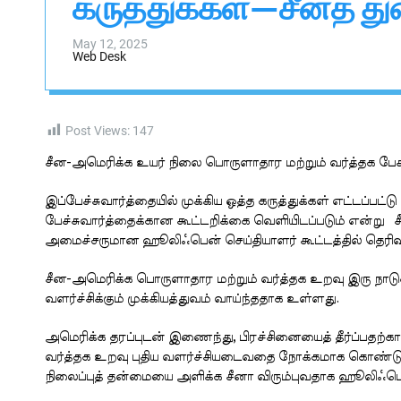
கருத்துக்கள்—சீனத்
s
W
i
a
d
i
May 12, 2025
g
Web Desk
g
e
t
a
l
Post Views:
147
சீன-அமெரிக்க உயர் நிலை பொருளாதார மற்றும் வர்த்தக பேச்
இப்பேச்சுவார்த்தையில் முக்கிய ஒத்த கருத்துக்கள் எட்டப்ப
பேச்சுவார்த்தைக்கான கூட்டறிக்கை வெளியிடப்படும் என்று 
அமைச்சருமான ஹூலிஃபென் செய்தியாளர் கூட்டத்தில் தெரிவித
சீன-அமெரிக்க பொருளாதார மற்றும் வர்த்தக உறவு இரு நாடுகள
வளர்ச்சிக்கும் முக்கியத்துவம் வாய்ந்ததாக உள்ளது.
அமெரிக்க தரப்புடன் இணைந்து, பிரச்சினையைத் தீர்ப்பதற்
வர்த்தக உறவு புதிய வளர்ச்சியடைவதை நோக்கமாக கொண்டு, 
நிலைப்புத் தன்மையை அளிக்க சீனா விரும்புவதாக ஹூலிஃபென