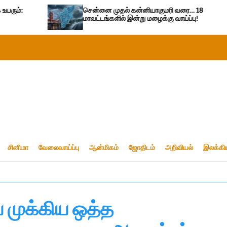
சென்னை முதல் கன்னியாகுமரி வரை… 18
மாவட்டங்களில் இன்று மழைக்கு வாய்ப்பு!
சினிமா
வேலைவாய்ப்பு
ஆன்மிகம்
ஜோதிடம்
அறிவியல்
இலக்கி
முக்கிய ஒத்த