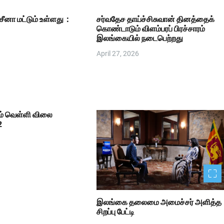
சீனா மட்டும் உள்ளது：
சர்வதேச தாய்ச்சிசுவான் தினத்தைக்
கொண்டாடும் விளம்பரப் பிரச்சாரம்
இலங்கையில் நடைபெற்றது
April 27, 2026
் வெள்ளி விலை
2
இலங்கை தலைமை அமைச்சர் அளித்த
சிறப்பு பேட்டி