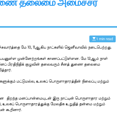
 துணை தலைமை அமைச்சர்
1 min read
E
s
t
சுவார்த்தை மே 10, 11ஆகிய நாட்களில் ஜெனீவாவில் நடைபெற்றது.
i
m
a
ட்டு பயனுள்ள முன்னேற்றங்கள் காணப்பட்டுள்ளன. மே 12ஆம் நாள்
t
சீனப் பிரதிநிதிக் குழுவின் தலைவரும் சீனத் துணை தலைமை
e
d
்தார்.
r
e
a
ுக்கும் மட்டுமல்ல, உலகப் பொருளாதாரத்தின் நிலைப்பு மற்றும்
d
t
i
m
கான திறந்த மனப்பான்மையுடன் இரு நாட்டின் பொருளாதார மற்றும்
e
உலகப் பொருளாதாரத்துக்கு மேலதிக உறுதித் தன்மை மற்றும்
் கூறினார்.