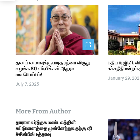
i
o
n
தலாய் லாமாவுக்கு பாரத ரத்னா விருது
புதிய யு.ஜி.சி.
வழங்க 80 எம்.பிக்கள் ஆதரவு
உச்சநீதிமன்றம்
கையொப்பம்!
January 29, 202
July 7, 2025
More From Author
தாராள வர்த்தக மண்டலத்தின்
கட்டுமானத்தை முன்னேற்றுவதற்கு ஷி
ச்சின்பிங் உத்தரவு