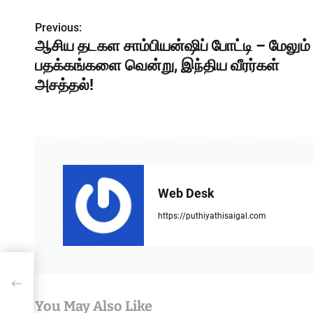
Previous:
P
ஆசிய தடகள சாம்பியன்ஷிப் போட்டி – மேலும்
o
பதக்கங்களை வென்று, இந்திய வீரர்கள்
s
அசத்தல்!
t
n
a
v
Web Desk
i
https://puthiyathisaigal.com
g
a
ேலும்
ள்
t
You May Also Like