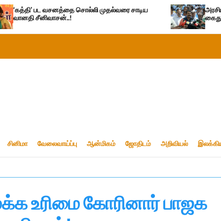
த்தை சொல்லி முதல்வரை சாடிய
அரசியல் பழிவாங்கும் நோக்க
்..!
கைதுசெய்வதா?- சீமான்
சினிமா
வேலைவாய்ப்பு
ஆன்மிகம்
ஜோதிடம்
அறிவியல்
இலக்கி
ைக்க உரிமை கோரினார் பாஜக