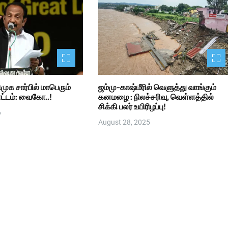
ிமுக சார்பில் மாபெரும்
ஜம்மு-காஷ்மீரில் வெளுத்து வாங்கும்
ட்டம்: வைகோ..!
கனமழை : நிலச்சரிவு, வெள்ளத்தில்
சிக்கி பலர் உயிரிழப்பு!
6
August 28, 2025