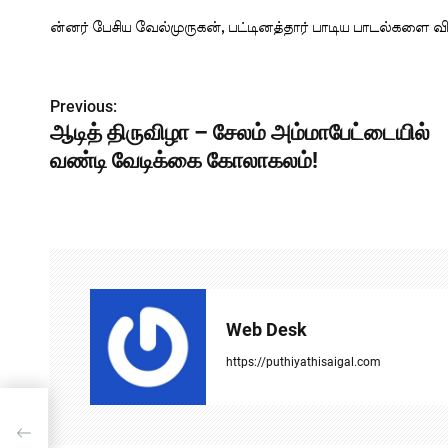
ன்னர் பேசிய வேல்முருகன், பட்டினத்தார் பாடிய பாடல்களை
P
Previous:
ஆடித் திருவிழா – சேலம் அம்மாபேட்டையில்
o
வண்டி வேடிக்கை கோலாகலம்!
s
t
n
a
v
Web Desk
i
https://puthiyathisaigal.com
g
ில்
a