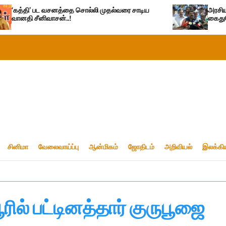
த்தை சொல்லி முதல்வரை சாடிய
அரசியல் பழிவாங்கும் நோக்கோ
..!
கைதுசெய்வதா?- சீமான்
சினிமா
வேலைவாய்ப்பு
ஆன்மிகம்
ஜோதிடம்
அறிவியல்
இலக்கி
ல் பட்டினத்தார் குருபூஜை