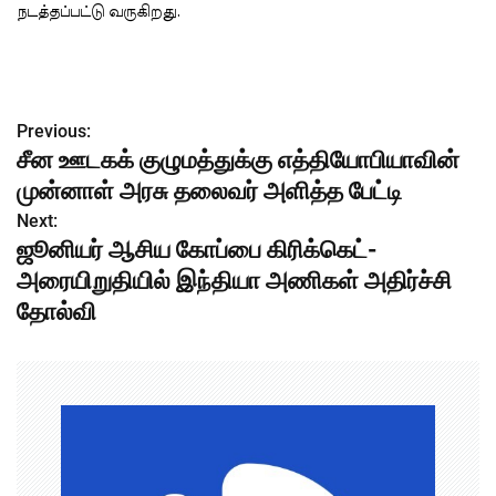
நடத்தப்பட்டு வருகிறது.
Previous:
P
சீன ஊடகக் குழுமத்துக்கு எத்தியோபியாவின்
o
முன்னாள் அரசு தலைவர் அளித்த பேட்டி
s
Next:
ஜூனியர் ஆசிய கோப்பை கிரிக்கெட்-
t
அரையிறுதியில் இந்தியா அணிகள் அதிர்ச்சி
n
தோல்வி
a
v
i
g