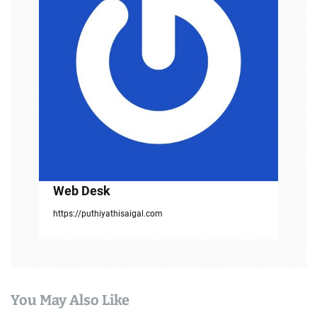
a
t
i
o
n
Web Desk
https://puthiyathisaigal.com
You May Also Like