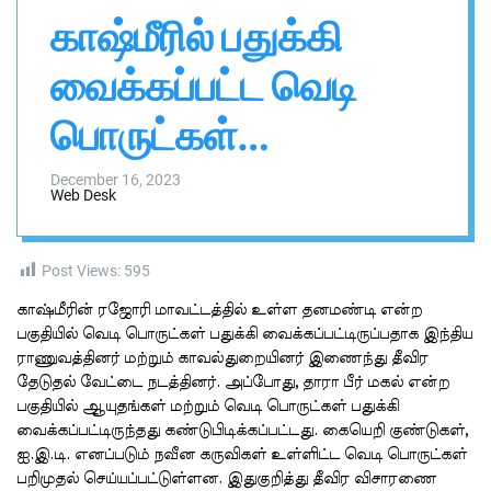
n
h
h
காஷ்மீரில் பதுக்கி
v
i
a
s
s
வைக்கப்பட்ட வெடி
a
W
i
i
d
பொருட்கள்
g
g
a
e
கண்டுபிடிப்பு
t
l
December 16, 2023
Web Desk
Post Views:
595
காஷ்மீரின் ரஜோரி மாவட்டத்தில் உள்ள தனமண்டி என்ற
பகுதியில் வெடி பொருட்கள் பதுக்கி வைக்கப்பட்டிருப்பதாக இந்திய
ராணுவத்தினர் மற்றும் காவல்துறையினர் இணைந்து தீவிர
தேடுதல் வேட்டை நடத்தினர். அப்போது, தாரா பீர் மகல் என்ற
பகுதியில் ஆயுதங்கள் மற்றும் வெடி பொருட்கள் பதுக்கி
வைக்கப்பட்டிருந்தது கண்டுபிடிக்கப்பட்டது. கையெறி குண்டுகள்,
ஐ.இ.டி. எனப்படும் நவீன கருவிகள் உள்ளிட்ட வெடி பொருட்கள்
பறிமுதல் செய்யப்பட்டுள்ளன. இதுகுறித்து தீவிர விசாரணை