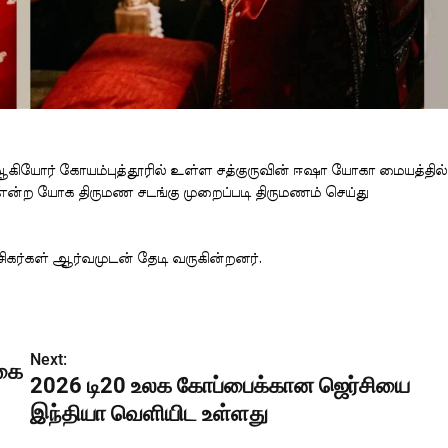
 ஆகியோர் கோயம்புத்தூரில் உள்ள சத்குருவின் ஈஷா யோகா மையத்தில்
’ என்ற யோக திருமண சடங்கு முறைப்படி திருமணம் செய்து
ிகர்கள் ஆர்வமுடன் தேடி வருகின்றனர்.
Next:
ிகை
2026 டி20 உலக கோப்பைக்கான ஜெர்சியை
இந்தியா வெளியிட உள்ளது