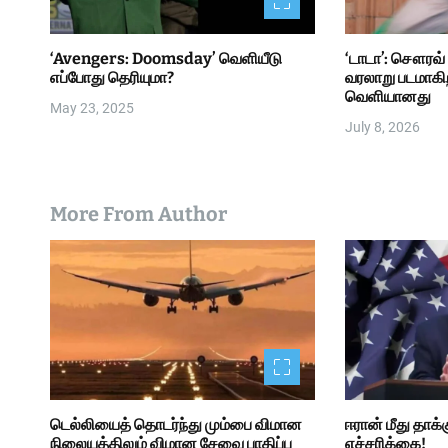
‘Avengers: Doomsday’ வெளியீடு
‘டாடா’: சௌரவ்
எப்போது தெரியுமா?
வரலாறு படமாகிறத
வெளியானது
May 23, 2025
July 8, 2026
More From Author
டெல்லியைத் தொடர்ந்து மும்பை விமான
ஈரான் மீது தாக்க
நிலையத்திலும் விமான சேவை பாதிப்பு
எச்சரிக்கை!