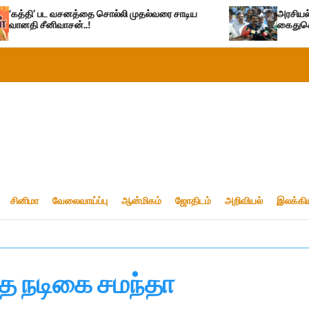
 சொல்லி முதல்வரை சாடிய
அரசியல் பழிவாங்கும் நோக்கோடு ப
கைதுசெய்வதா?- சீமான்
சினிமா
வேலைவாய்ப்பு
ஆன்மிகம்
ஜோதிடம்
அறிவியல்
இலக்கி
ய்த நடிகை சமந்தா