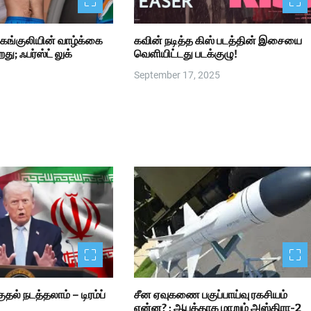
 கங்குலியின் வாழ்க்கை
கவின் நடித்த கிஸ் படத்தின் இசையை
ு; ஃபர்ஸ்ட் லுக்
வெளியிட்டது படக்குழு!
September 17, 2025
ுதல் நடத்தலாம் – டிரம்ப்
சீன ஏவுகணை பகுப்பாய்வு ரகசியம்
என்ன? : ஆபத்தாக மாறும் அஸ்திரா-2