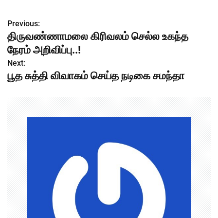
Previous:
P
திருவண்ணாமலை கிரிவலம் செல்ல உகந்த
o
நேரம் அறிவிப்பு..!
s
Next:
பூத சுத்தி விவாகம் செய்த நடிகை சமந்தா
t
n
a
v
i
g
a
t