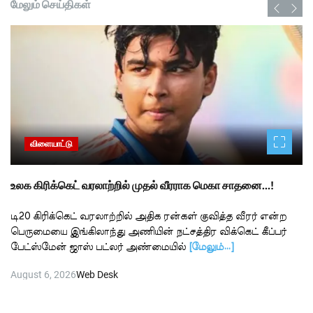
மேலும் செய்திகள்
விளையாட்டு
உலக கிரிக்கெட் வரலாற்றில் முதல் வீரராக மெகா சாதனை…!
டி20 கிரிக்கெட் வரலாற்றில் அதிக ரன்கள் குவித்த வீரர் என்ற
பெருமையை இங்கிலாந்து அணியின் நட்சத்திர விக்கெட் கீப்பர்
பேட்ஸ்மேன் ஜாஸ் பட்லர் அண்மையில்
[மேலும்…]
August 6, 2026
Web Desk