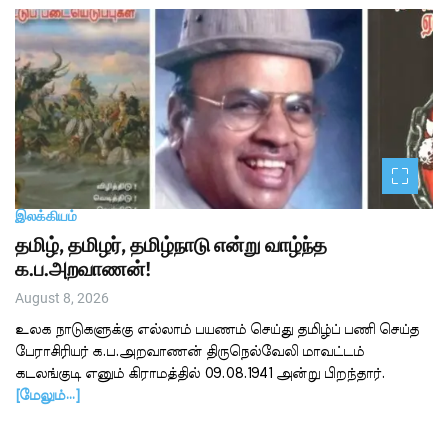
இலக்கியம்
தமிழ், தமிழர், தமிழ்நாடு என்று வாழ்ந்த
க.ப.அறவாணன்!
August 8, 2026
உலக நாடுகளுக்கு எல்லாம் பயணம் செய்து தமிழ்ப் பணி செய்த
பேராசிரியர் க.ப.அறவாணன் திருநெல்வேலி மாவட்டம்
கடலங்குடி எனும் கிராமத்தில் 09.08.1941 அன்று பிறந்தார்.
[மேலும்…]