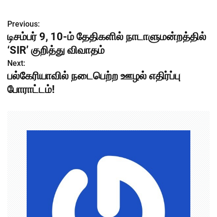
Previous:
P
டிசம்பர் 9, 10-ம் தேதிகளில் நாடாளுமன்றத்தில்
o
‘SIR’ குறித்து விவாதம்
s
Next:
பல்கேரியாவில் நடைபெற்ற ஊழல் எதிர்ப்பு
t
போராட்டம்!
n
a
v
i
g
a
t