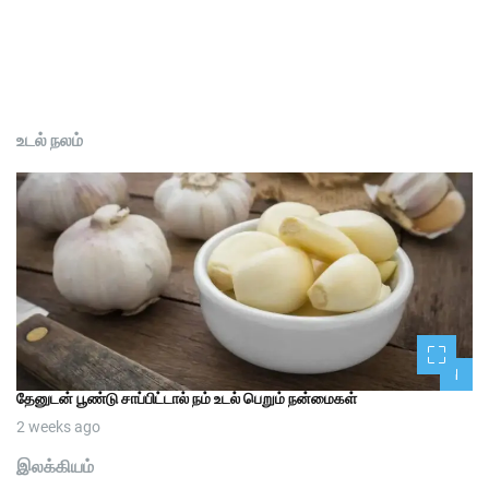
உடல் நலம்
1
தேனுடன் பூண்டு சாப்பிட்டால் நம் உடல் பெறும் நன்மைகள்
2 weeks ago
இலக்கியம்