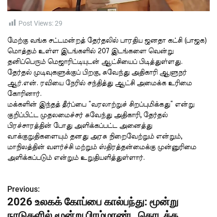
t
i
m
e
Post Views:
29
மேற்கு வங்க சட்டமன்றத் தேர்தலில் பாரதிய ஜனதா கட்சி (பாஜக)
மொத்தம் உள்ள இடங்களில் 207 இடங்களை வென்று
தனிப்பெரும் மெஜாரிட்டியுடன் ஆட்சியைப் பிடித்துள்ளது.
தேர்தல் முடிவுகளுக்குப் பிறகு, சுவேந்து அதிகாரி ஆளுநர்
ஆர்.என். ரவியை நேரில் சந்தித்து ஆட்சி அமைக்க உரிமை
கோரினார்.
மக்களின் இந்தத் தீர்ப்பை “வரலாற்றுச் சிறப்புமிக்கது” என்று
குறிப்பிட்ட முதலமைச்சர் சுவேந்து அதிகாரி, தேர்தல்
பிரச்சாரத்தின் போது அளிக்கப்பட்ட அனைத்து
வாக்குறுதிகளையும் தனது அரசு நிறைவேற்றும் என்றும்,
மாநிலத்தின் வளர்ச்சி மற்றும் ஸ்திரத்தன்மைக்கு முன்னுரிமை
அளிக்கப்படும் என்றும் உறுதியளித்துள்ளார்.
Previous:
P
2026 உலகக் கோப்பை கால்பந்து: மூன்று
o
நாடுகளில் மூன்று பிரம்மாண்ட தொடக்க