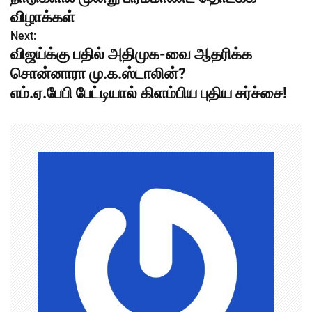
s
விழாக்கள்
Next:
t
விஜய்க்கு பதில் அதிமுக-வை ஆதரிக்க
n
சொன்னாரா மு.க.ஸ்டாலின்?
எம்.ஏ.பேபி பேட்டியால் கிளம்பிய புதிய சர்ச்சை!
a
v
i
g
a
t
i
o
n