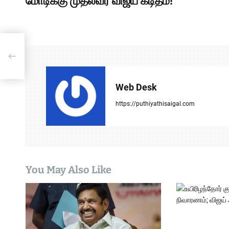
மோடிக்கு முதல்வர் விஜய் கடிதம்!
s
t
n
ர்
a
v
Web Desk
i
https://puthiyathisaigal.com
g
a
t
You May Also Like
i
o
n