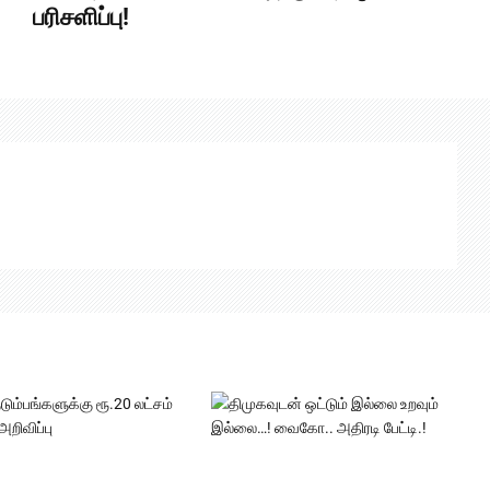
பரிசளிப்பு!