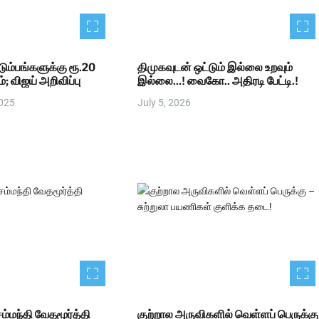
டும்பங்களுக்கு ரூ.20
திமுகவுடன் ஒட்டும் இல்லை உறவும்
்; விஜய் அறிவிப்பு
இல்லை…! வைகோ.. அதிரடி பேட்டி.!
2025
July 5, 2026
ம்மந்தி வேதமூர்த்தி
குற்றால அருவிகளில் வெள்ளப் பெருக்கு