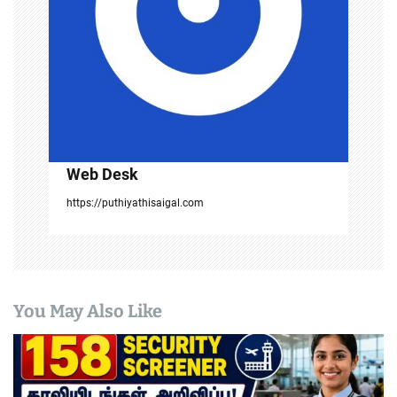
i
o
n
Web Desk
https://puthiyathisaigal.com
You May Also Like