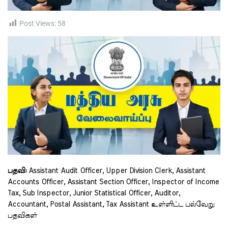
t
i
m
e
Post Views:
58
பதவி:
Assistant Audit Officer, Upper Division Clerk, Assistant
Accounts Officer, Assistant Section Officer, Inspector of Income
Tax, Sub Inspector, Junior Statistical Officer, Auditor,
Accountant, Postal Assistant, Tax Assistant உள்ளிட்ட பல்வேறு
பதவிகள்