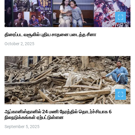
திரைப்பட வசூலில் புதிய சாதனை படைத்த சீனா
October 2, 2025
ஆப்கானிஸ்தானில் 24 மணி நேரத்தில் தொடர்ச்சியாக 6
நிலநடுக்கங்கள் ஏற்பட்டுள்ளன
September 5, 2025