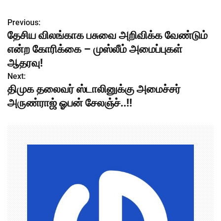
Previous:
P
தேசிய விலங்காக பசுவை அறிவிக்க வேண்டும்
o
என்ற கோரிக்கை – முஸ்லீம் அமைப்புகள்
s
ஆதரவு!
Next:
t
திமுக தலைவர் ஸ்டாலினுக்கு அமைச்சர்
n
அருண்ராஜ் ஓபன் சேலஞ்ச்..!!
a
v
i
g
a
t