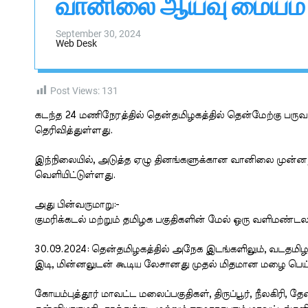
வானிலை ஆய்வு மையம்
s
W
i
a
d
i
September 30, 2024
g
Web Desk
g
e
t
a
l
Post Views:
131
கடந்த 24 மணிநேரத்தில் தென்தமிழகத்தில் தென்மேற்கு 
தெரிவித்துள்ளது.
இந்நிலையில், அடுத்த ஏழு தினங்களுக்கான வானிலை முன்ன
வெளியிட்டுள்ளது.
அது பின்வருமாறு:-
குமரிக்கடல் மற்றும் தமிழக பகுதிகளின் மேல் ஒரு வளிமண்டல கீ
30.09.2024: தென்தமிழகத்தில் அநேக இடங்களிலும், வடதமிழகத்
இடி, மின்னலுடன் கூடிய லேசானது முதல் மிதமான மழை பெய்ய
கோயம்புத்தூர் மாவட்ட மலைப்பகுதிகள், திருப்பூர், நீலகிரி, தே