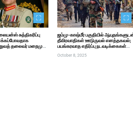
ையன்ஸ் சுத்திகரிப்பு
ஜம்மு-காஷ்மீர் பகுதியில் ஆயுதங்களுடன
ாக்கப்போவதாக
தீவிரவாதிகள் ஊடுருவல் எனத்தகவல்;
ாணுவத் தலைவர் மறைமுக
பயங்கரவாத எதிர்ப்பு நடவடிக்கைகள்
தீவிரம்
October 8, 2025