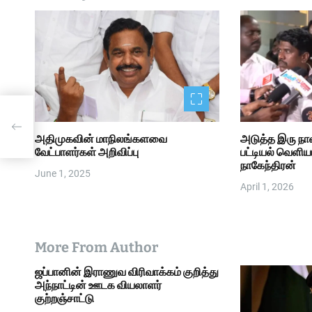
t
i
o
n
அதிமுகவின் மாநிலங்களவை
அடுத்த இரு நா
வேட்பாளர்கள் அறிவிப்பு
பட்டியல் வெளிய
நாகேந்திரன்
June 1, 2025
April 1, 2026
More From Author
ஜப்பானின் இராணுவ விரிவாக்கம் குறித்து
அந்நாட்டின் ஊடக வியலாளர்
குற்றஞ்சாட்டு