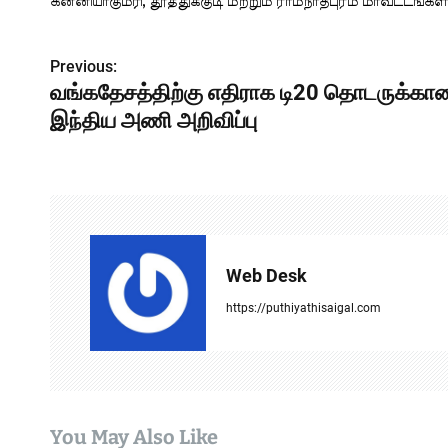
கன்னியாகுமரி, தூத்துக்குடி மற்றும் ராமநாதபுரம் மாவட்டங்க
Previous:
P
வங்கதேசத்திற்கு எதிராக டி20 தொடருக்கா
o
இந்திய அணி அறிவிப்பு
s
t
n
a
Web Desk
v
https://puthiyathisaigal.com
i
g
a
You May Also Like