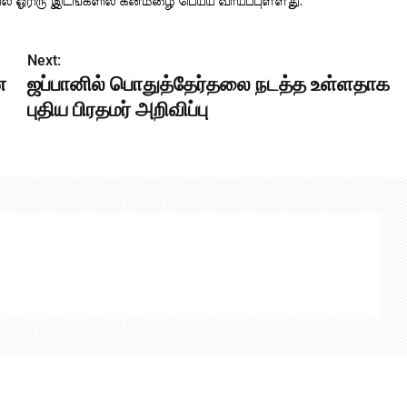
ளில் ஓரிரு இடங்களில் கனமழை பெய்ய வாய்ப்புள்ளது.
Next:
ன
ஜப்பானில் பொதுத்தேர்தலை நடத்த உள்ளதாக
புதிய பிரதமர் அறிவிப்பு