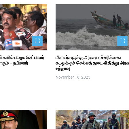
ள்களில் பாஜக வேட்பாளர்
மீனவர்களுக்கு அவசர எச்சரிக்கை:
ாகும் – நயினார்
கடலுக்குச் செல்லத் தடை விதித்து அரசு
உத்தரவு
November 16, 2025