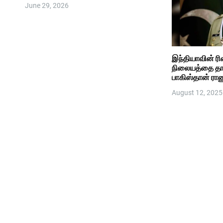
June 29, 2026
இந்தியாவின் ரில
நிலையத்தை த
பாகிஸ்தான் ர
மிரட்டல்
August 12, 2025