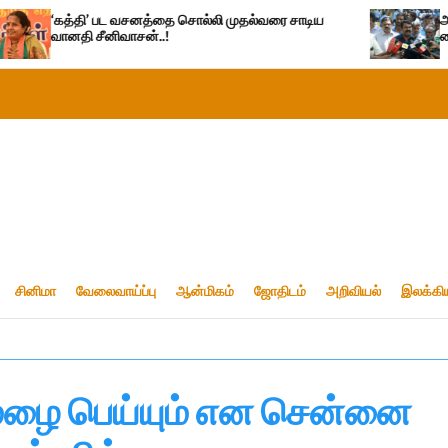
பட வசனத்தை சொல்லி முதல்வரை சாடிய
அரசியல் பழிவாங்கும
னிவாசன்..!
கைதுசெய்வதா?- சீ
சினிமா
வேலைவாய்ப்பு
ஆன்மிகம்
ஜோதிடம்
அறிவியல்
இலக்கி
மழை பெய்யும் என சென்னை