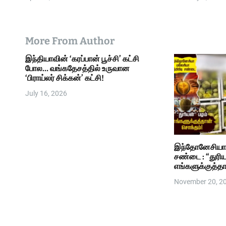
n
More From Author
இந்தியாவின் ‘கரப்பான் பூச்சி’ கட்சி
போல… வங்கதேசத்தில் உருவான
‘பிராய்லர் சிக்கன்’ கட்சி!
July 16, 2026
இந்தோனேசியா –
சண்டை : “துரியன்” பழம்
எங்களுக்குத்த
November 20, 2