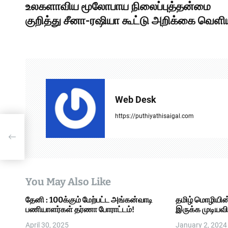
உலகளாவிய மூலோபாய நிலைப்புத்தன்மை
o
குறித்து சீனா-ரஷியா கூட்டு அறிக்கை வெளிய
s
t
n
a
Web Desk
v
https://puthiyathisaigal.com
மை
i
g
a
You May Also Like
t
தேனி : 100க்கும் மேற்பட்ட அங்கன்வாடி
தமிழ் மொழியி
i
பணியாளர்கள் தர்ணா போராட்டம்!
இருக்க முடியவி
o
April 30, 2025
January 2, 2024