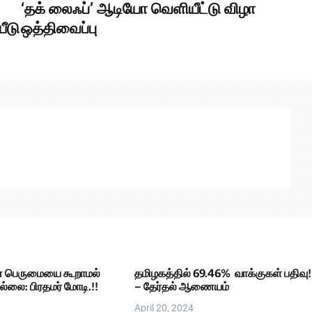
‘தக் லைஃப்’ ஆடியோ வெளியீட்டு விழா
ீடு
ஒத்திவைப்பு
ன் பெருமையை கூறாமல்
தமிழகத்தில் 69.46% வாக்குகள் பதிவு!
ல்லை: பிரதமர் மோடி.!!
– தேர்தல் ஆணையம்
April 20, 2024