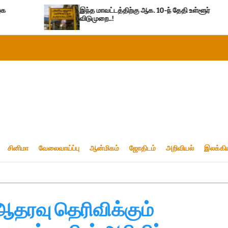
இந்த மாவட்டத்திற்கு ஆக. 10-ந் தேதி உள்ளூர்
இந
விடுமுறை..!
சினிமா
வேலைவாய்ப்பு
ஆன்மிகம்
ஜோதிடம்
அறிவியல்
இலக்கி
ஆதரவு தெரிவிக்கும்