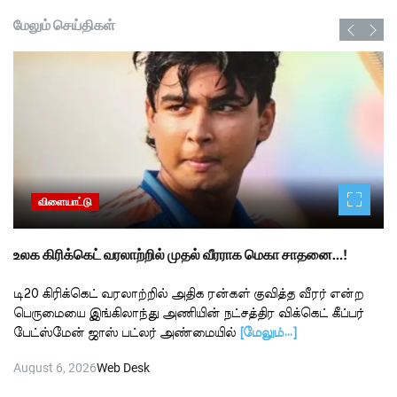
மேலும் செய்திகள்
விளையாட்டு
உலக கிரிக்கெட் வரலாற்றில் முதல் வீரராக மெகா சாதனை…!
டி20 கிரிக்கெட் வரலாற்றில் அதிக ரன்கள் குவித்த வீரர் என்ற
பெருமையை இங்கிலாந்து அணியின் நட்சத்திர விக்கெட் கீப்பர்
பேட்ஸ்மேன் ஜாஸ் பட்லர் அண்மையில்
[மேலும்…]
August 6, 2026
Web Desk