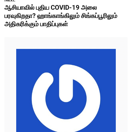
s
ஆசியாவில் புதிய COVID-19 அலை
t
பரவுகிறதா? ஹாங்காங்கிலும் சிங்கப்பூரிலும்
n
அதிகரிக்கும் பாதிப்புகள்
a
v
i
g
a
t
i
o
n