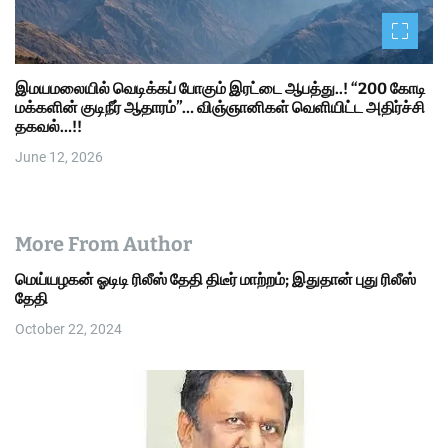
இமயமலையில் வெடிக்கப் போகும் இரட்டை ஆபத்து..! “200 கோடி
மக்களின் குடிநீர் ஆதாரம்”… விஞ்ஞானிகள் வெளியிட்ட அதிர்ச்சி
தகவல்…!!
June 12, 2026
More From Author
மெய்யழகன் ஓடிடி ரிலீஸ் தேதி திடீர் மாற்றம்; இதுதான் புது ரிலீஸ்
தேதி
October 22, 2024