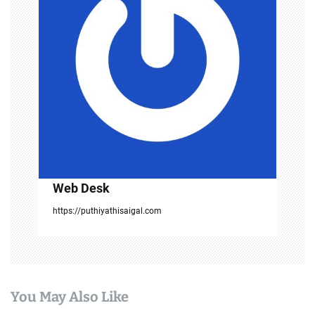
g
a
t
i
o
n
Web Desk
https://puthiyathisaigal.com
You May Also Like