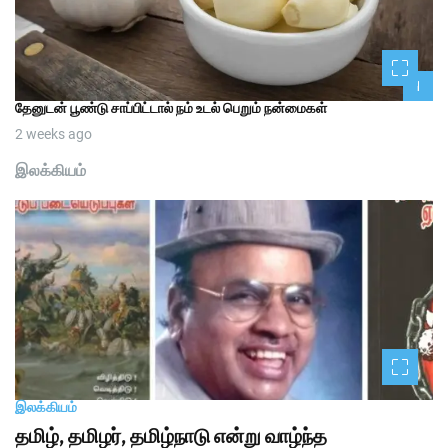
1
தேனுடன் பூண்டு சாப்பிட்டால் நம் உடல் பெறும் நன்மைகள்
2 weeks ago
இலக்கியம்
இலக்கியம்
தமிழ், தமிழர், தமிழ்நாடு என்று வாழ்ந்த