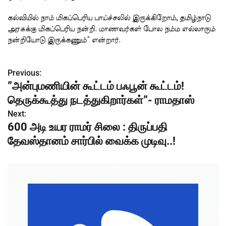
கல்வியில் நாம் மிகப்பெரிய பாய்ச்சலில் இருக்கிறோம், தமிழ்நாடு
அரசுக்கு மிகப்பெரிய நன்றி. மாணவர்கள் போல நம்ம எல்லாரும்
நன்றியோடு இருக்கணும்” என்றார்.
Previous:
P
”அன்புமணியின் கூட்டம் பஃபூன் கூட்டம்!
o
தெருக்கூத்து நடத்துகிறார்கள்”- ராமதாஸ்
s
Next:
600 அடி உயர ராமர் சிலை : திருப்பதி
t
தேவஸ்தானம் சார்பில் வைக்க முடிவு..!
n
a
v
i