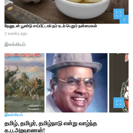
1
தேனுடன் பூண்டு சாப்பிட்டால் நம் உடல் பெறும் நன்மைகள்
2 weeks ago
இலக்கியம்
இலக்கியம்
தமிழ், தமிழர், தமிழ்நாடு என்று வாழ்ந்த
க.ப.அறவாணன்!