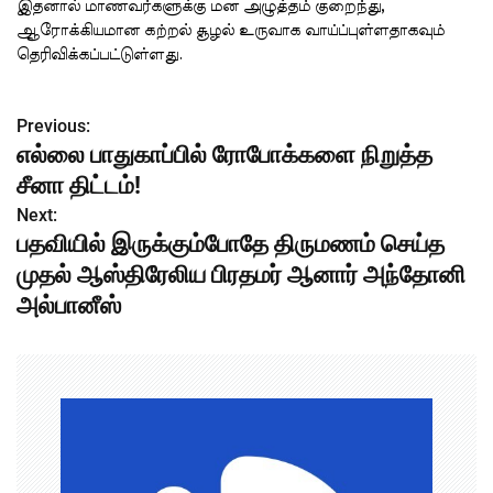
இதனால் மாணவர்களுக்கு மன அழுத்தம் குறைந்து,
ஆரோக்கியமான கற்றல் சூழல் உருவாக வாய்ப்புள்ளதாகவும்
தெரிவிக்கப்பட்டுள்ளது.
Previous:
P
எல்லை பாதுகாப்பில் ரோபோக்களை நிறுத்த
o
சீனா திட்டம்!
s
Next:
பதவியில் இருக்கும்போதே திருமணம் செய்த
t
முதல் ஆஸ்திரேலிய பிரதமர் ஆனார் அந்தோனி
n
அல்பானீஸ்
a
v
i
g