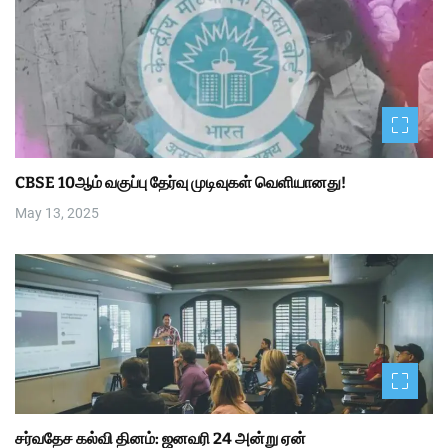
CBSE 10ஆம் வகுப்பு தேர்வு முடிவுகள் வெளியானது!
May 13, 2025
சர்வதேச கல்வி தினம்: ஜனவரி 24 அன்று ஏன்