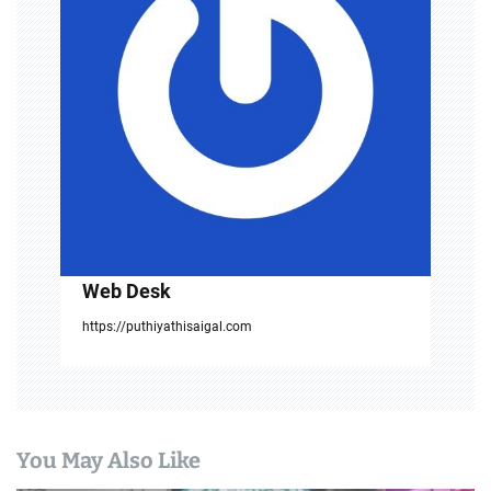
a
t
i
o
n
Web Desk
https://puthiyathisaigal.com
You May Also Like