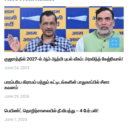
குஜராத்தில் 2027-ல் ஆம் ஆத்மி புயல் வீசும்: அரவிந்த் கேஜ்ரிவால்!
June 24, 2025
பாரம்பரிய கிராமம் மற்றும் கட்டிடங்களின் பாதுகாப்பில் சீனா
கவனம்
June 29, 2026
பெயிண்ட் தொழிற்சாலையில் தீ விபத்து – 4 பேர் பலி!
June 1, 2024