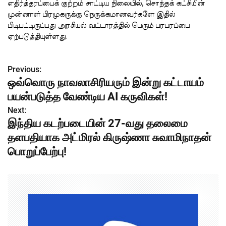
எதிர்த்தரப்பைக் குற்றம் சாட்டிய நிலையில், சொந்தக் கட்சியின்
முன்னாள் பிரமுகருக்கு நெருக்கமானவர்களே இதில்
பிடிபட்டிருப்பது அரசியல் வட்டாரத்தில் பெரும் பரபரப்பை
ஏற்படுத்தியுள்ளது.
Previous:
P
ஒவ்வொரு நாவலாசிரியரும் இன்று கட்டாயம்
o
பயன்படுத்த வேண்டிய AI கருவிகள்!
s
Next:
இந்திய கடற்படையின் 27-வது தலைமை
t
தளபதியாக அட்மிரல் கிருஷ்ணா சுவாமிநாதன்
n
பொறுப்பேற்பு!
a
v
i
g