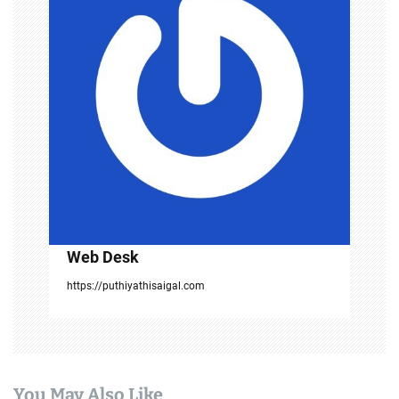
a
t
i
o
n
Web Desk
https://puthiyathisaigal.com
You May Also Like