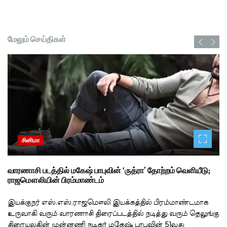
மேலும் செய்திகள்
சினிமா
வாரணாசி படத்தில் மகேஷ் பாபுவின் ‘ருத்ரா’ தோற்றம் வெளியீடு;
ராஜமௌலியின் பிரம்மாண்டம்
இயக்குநர் எஸ்.எஸ்.ராஜமௌலி இயக்கத்தில் பிரம்மாண்டமாக
உருவாகி வரும் வாரணாசி திரைப்படத்தில் நடித்து வரும் தெலுங்கு
திரையுலகின் முன்னணி நடிகர் மகேஷ் பாபுவின் 51வது