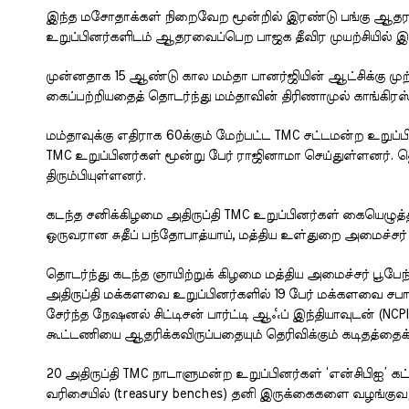
இந்த மசோதாக்கள் நிறைவேற மூன்றில் இரண்டு பங்கு ஆதரவ
உறுப்பினர்களிடம் ஆதரவைப்பெற பாஜக தீவிர முயற்சியில் இறங்க
முன்னதாக 15 ஆண்டு கால மம்தா பானர்ஜியின் ஆட்சிக்கு முற்
கைப்பற்றியதைத் தொடர்ந்து மம்தாவின் திரிணாமுல் காங்கிரஸ் 
மம்தாவுக்கு எதிராக 60க்கும் மேற்பட்ட TMC சட்டமன்ற உறுப
TMC உறுப்பினர்கள் மூன்று பேர் ராஜினாமா செய்துள்ளனர். த
திரும்பியுள்ளனர்.
கடந்த சனிக்கிழமை அதிருப்தி TMC உறுப்பினர்கள் கையெழுத்த
ஒருவரான சுதீப் பந்தோபாத்யாய், மத்திய உள்துறை அமைச்சர் அ
தொடர்ந்து கடந்த ஞாயிற்றுக் கிழமை மத்திய அமைச்சர் பூபேந்த
அதிருப்தி மக்களவை உறுப்பினர்களில் 19 பேர் மக்களவை சபாந
சேர்ந்த நேஷனல் சிட்டிசன் பார்ட்டி ஆஃப் இந்தியாவுடன் 
கூட்டணியை ஆதரிக்கவிருப்பதையும் தெரிவிக்கும் கடிதத்தைக
20 அதிருப்தி TMC நாடாளுமன்ற உறுப்பினர்கள் ‘என்சிபிஐ’
வரிசையில் (treasury benches) தனி இருக்கைகளை வழங்குவத