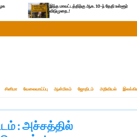
இந்த மாவட்டத்திற்கு ஆக. 10-ந் தேதி உள்ளூர்
இ
விடுமுறை..!
சினிமா
வேலைவாய்ப்பு
ஆன்மிகம்
ஜோதிடம்
அறிவியல்
இலக்கி
ம் : அச்சத்தில்