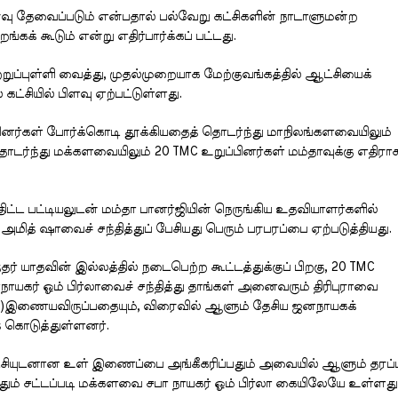
ு தேவைப்படும் என்பதால் பல்வேறு கட்சிகளின் நாடாளுமன்ற
க் கூடும் என்று எதிர்பார்க்கப் பட்டது.
றுப்புள்ளி வைத்து, முதல்முறையாக மேற்குவங்கத்தில் ஆட்சியைக்
கட்சியில் பிளவு ஏற்பட்டுள்ளது.
்பினர்கள் போர்க்கொடி தூக்கியதைத் தொடர்ந்து மாநிலங்களவையிலும்
ொடர்ந்து மக்களவையிலும் 20 TMC உறுப்பினர்கள் மம்தாவுக்கு எதிரா
ிட்ட பட்டியலுடன் மம்தா பானர்ஜியின் நெருங்கிய உதவியாளர்களில்
மித் ஷாவைச் சந்தித்துப் பேசியது பெரும் பரபரப்பை ஏற்படுத்தியது.
ர் யாதவின் இல்லத்தில் நடைபெற்ற கூட்டத்துக்குப் பிறகு, 20 TMC
ாயகர் ஓம் பிர்லாவைச் சந்தித்து தாங்கள் அனைவரும் திரிபுராவை
(NCPI)இணையவிருப்பதையும், விரைவில் ஆளும் தேசிய ஜனநாயகக்
் கொடுத்துள்ளனர்.
 கட்சியுடனான உள் இணைப்பை அங்கீகரிப்பதும் அவையில் ஆளும் தரப்ப
ும் சட்டப்படி மக்களவை சபா நாயகர் ஓம் பிர்லா கையிலேயே உள்ளது