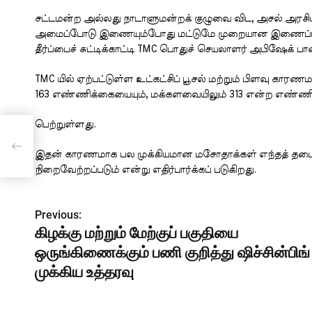
சட்டமன்ற அல்லது நாடாளுமன்றக் குழுவை விட, அசல் அரசியல
அமைப்போடு இணையும்போது மட்டுமே முறையான இணைப்பு அங்கீ
தீர்ப்பைச் சுட்டிக்காட்டி TMC பொதுச் செயலாளர் அபிஷேக் பானர
TMC யில் ஏற்பட்டுள்ள உட்கட்சிப் பூசல் மற்றும் பிளவு கார
163 எண்ணிக்கையையும், மக்களவையிலும் 313 என்ற எண்ணி
பெற்றுள்ளது.
இதன் காரணமாக பல முக்கியமான மசோதாக்கள் எந்தத் தடையு
நிறைவேற்றப்படும் என்று எதிர்பார்க்கப் படுகிறது.
Previous:
P
கிழக்கு மற்றும் மேற்குப் பகுதியை
o
ஒருங்கிணைக்கும் பணி குறித்து ஷிச்சின்பிங்
s
முக்கிய உத்தரவு
t