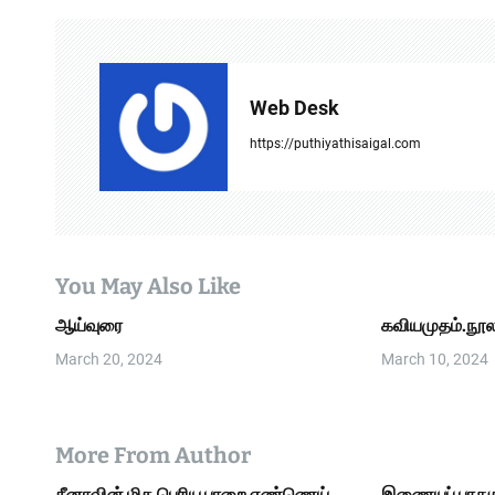
n
a
v
Web Desk
i
https://puthiyathisaigal.com
g
a
t
You May Also Like
i
ஆய்வுரை
கவியமுதம்.நூல
o
March 20, 2024
March 10, 2024
n
More From Author
சீனாவின் மிக பெரிய பாறை எண்ணெய்
இணையப் பாதுகா