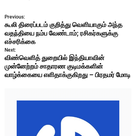
Previous:
P
கூலி திரைப்படம் குறித்து வெளியாகும் அந்த
o
வதந்தியை நம்ப வேண்டாம்; ரசிகர்களுக்கு
s
எச்சரிக்கை
Next:
t
விண்வெளித் துறையில் இந்தியாவின்
n
முன்னேற்றம் சாதாரண குடிமக்களின்
வாழ்க்கையை எளிதாக்குகிறது – பிரதமர் மோடி
a
v
i
g
a
t