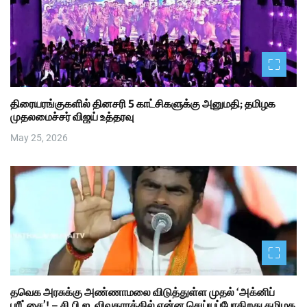
திரையரங்குகளில் தினசரி 5 காட்சிகளுக்கு அனுமதி; தமிழக
முதலமைச்சர் விஜய் உத்தரவு
May 25, 2026
தவெக அரசுக்கு அண்ணாமலை விடுத்துள்ள முதல் ‘அக்னிப்
பரீட்சை’! – சி.பி.ஐ. விவகாரத்தில் என்ன செய்யப்போகிறது தமிழக