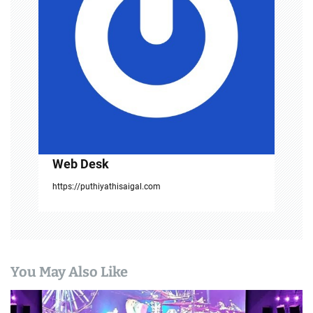
i
o
n
Web Desk
https://puthiyathisaigal.com
You May Also Like