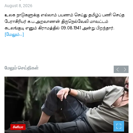
August 8, 2026
உலக நாடுகளுக்கு எல்லாம் பயணம் செய்து தமிழ்ப் பணி செய்த
பேராசிரியர் க.ப.அறவாணன் திருநெல்வேலி மாவட்டம்
கடலங்குடி எனும் கிராமத்தில் 09.08.1941 அன்று பிறந்தார்.
[மேலும்…]
மேலும் செய்திகள்
சினிமா