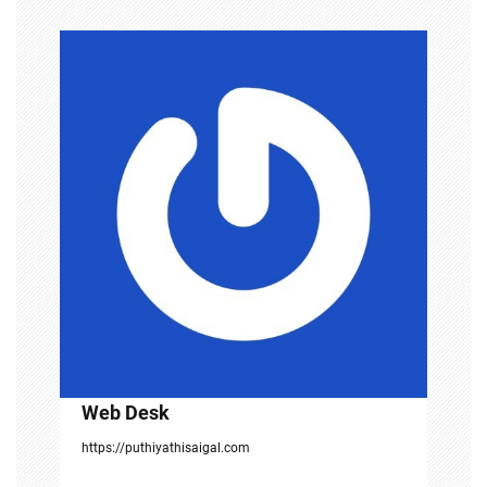
a
v
i
g
a
t
i
o
n
Web Desk
https://puthiyathisaigal.com