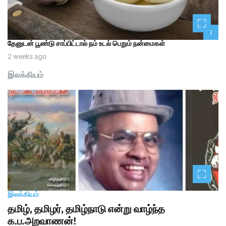
1
தேனுடன் பூண்டு சாப்பிட்டால் நம் உடல் பெறும் நன்மைகள்
2 weeks ago
இலக்கியம்
இலக்கியம்
தமிழ், தமிழர், தமிழ்நாடு என்று வாழ்ந்த
க.ப.அறவாணன்!