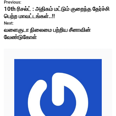
Previous:
P
10th ரிசல்ட் : அதிகம் மட்டும் குறைந்த தேர்ச்சி
o
பெற்ற மாவட்டங்கள்..!!
s
Next:
வளைகுடா நிலைமை பற்றிய சீனாவின்
t
வேண்டுகோள்
n
a
v
i
g
a
t
i