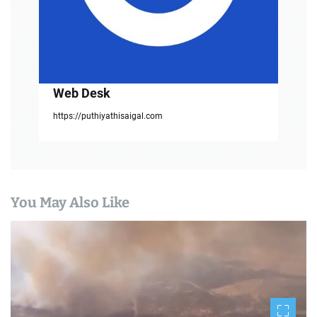
o
n
Web Desk
https://puthiyathisaigal.com
You May Also Like