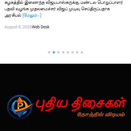
கழகத்தில் இணைந்த விஜயபாஸ்கருக்கு, மண்டல பொறுப்பாளர்
பதவி வழங்க முதலமைச்சர் விஜய் முடிவு செய்திருப்பதாக
அரசியல்
[மேலும்…]
August 8, 2026
Web Desk