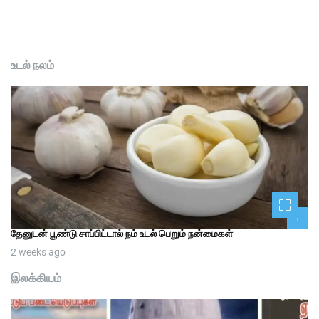
உடல் நலம்
1
தேனுடன் பூண்டு சாப்பிட்டால் நம் உடல் பெறும் நன்மைகள்
2 weeks ago
இலக்கியம்