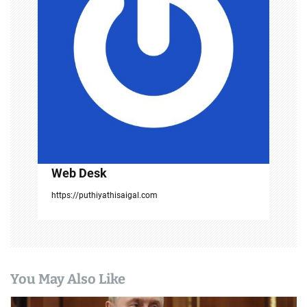
a
t
i
o
n
Web Desk
https://puthiyathisaigal.com
You May Also Like