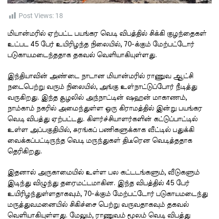
t
i
m
Post Views:
18
e
மியான்மரில் ஏற்பட்ட பயங்கர வெடி விபத்தில் சிக்கி குழந்தைகள்
உட்பட 45 பேர் உயிரிழந்த நிலையில், 70-க்கும் மேற்பட்டோர்
படுகாயமடைந்ததாக தகவல் வெளியாகியுள்ளது.
இந்தியாவின் அண்டை நாடான மியான்மரில் ராணுவ ஆட்சி
நடைபெற்று வரும் நிலையில், அங்கு உள்நாட்டுப்போர் நீடித்து
வருகிறது. இந்த சூழலில் அந்நாட்டின் ஷஹன் மாகாணம்,
நாம்காம் நகரில் அமைந்துள்ள ஒரு கிராமத்தில் இன்று பயங்கர
வெடி விபத்து ஏற்பட்டது. கிளர்ச்சியாளர்களின் கட்டுப்பாட்டில்
உள்ள அப்பகுதியில், சுரங்கப் பணிகளுக்காக வீட்டில் பதுக்கி
வைக்கப்பட்டிருந்த வெடி மருந்துகள் திடீரென வெடித்ததாக
தெரிகிறது.
இதனால் அருகாமையில் உள்ள பல கட்டடங்களும், வீடுகளும்
இடிந்து விழுந்து தரைமட்டமாகின. இந்த விபத்தில் 45 பேர்
உயிரிழந்துள்ளதாகவும், 70-க்கும் மேற்பட்டோர் படுகாயமடைந்து
மருத்துவமனையில் சிகிச்சை பெற்று வருவதாகவும் தகவல்
வெளியாகியுள்ளது. மேலும், ராணுவம் மூலம் வெடி விபத்து