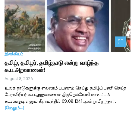
இலக்கியம்
தமிழ், தமிழர், தமிழ்நாடு என்று வாழ்ந்த
க.ப.அறவாணன்!
August 8, 2026
உலக நாடுகளுக்கு எல்லாம் பயணம் செய்து தமிழ்ப் பணி செய்த
பேராசிரியர் க.ப.அறவாணன் திருநெல்வேலி மாவட்டம்
கடலங்குடி எனும் கிராமத்தில் 09.08.1941 அன்று பிறந்தார்.
[மேலும்…]