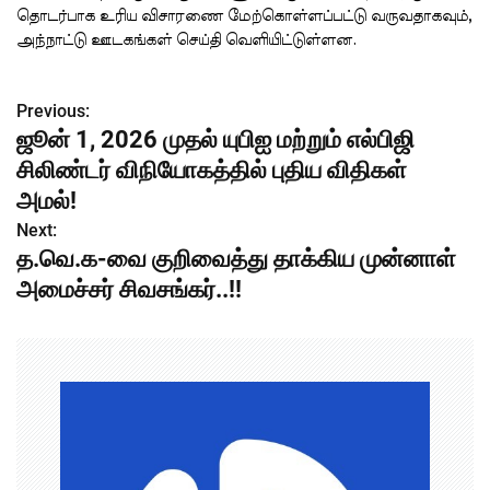
தொடர்பாக உரிய விசாரணை மேற்கொள்ளப்பட்டு வருவதாகவும்,
அந்நாட்டு ஊடகங்கள் செய்தி வெளியிட்டுள்ளன.
Previous:
P
ஜூன் 1, 2026 முதல் யுபிஐ மற்றும் எல்பிஜி
o
சிலிண்டர் விநியோகத்தில் புதிய விதிகள்
s
அமல்!
Next:
t
த.வெ.க-வை குறிவைத்து தாக்கிய முன்னாள்
n
அமைச்சர் சிவசங்கர்..!!
a
v
i
g