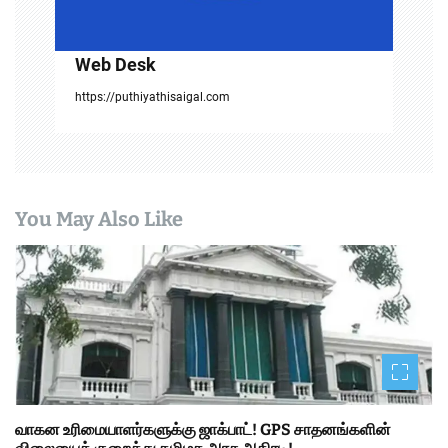
o
n
Web Desk
https://puthiyathisaigal.com
You May Also Like
வாகன உரிமையாளர்களுக்கு ஜாக்பாட்! GPS சாதனங்களின்