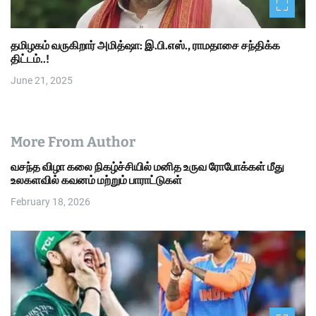
தமிழகம் வருகிறார் அமித்ஷா: இ.பி.எஸ்., ராமதாசை சந்திக்க
திட்டம்..!
June 21, 2025
More From Author
வசந்த விழா கலை நிகழ்ச்சியில் மனித உருவ ரோபோக்கள் மீது
உலகளவில் கவனம் மற்றும் பாராட்டுகள்
February 18, 2026