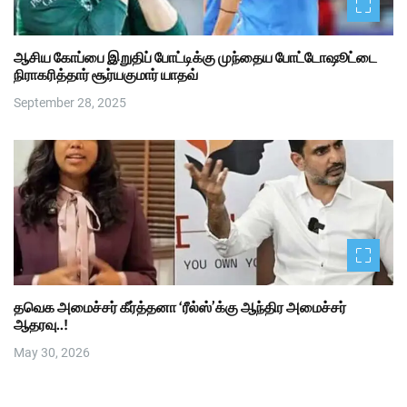
ஆசிய கோப்பை இறுதிப் போட்டிக்கு முந்தைய போட்டோஷூட்டை
நிராகரித்தார் சூர்யகுமார் யாதவ்
September 28, 2025
தவெக அமைச்சர் கீர்த்தனா ‘ரீல்ஸ்’க்கு ஆந்திர அமைச்சர்
ஆதரவு..!
May 30, 2026