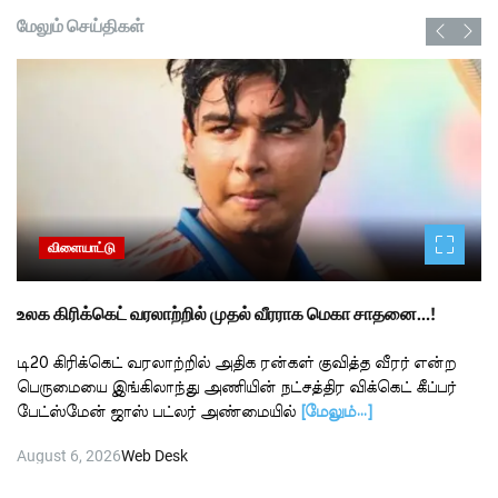
மேலும் செய்திகள்
விளையாட்டு
உலக கிரிக்கெட் வரலாற்றில் முதல் வீரராக மெகா சாதனை…!
டி20 கிரிக்கெட் வரலாற்றில் அதிக ரன்கள் குவித்த வீரர் என்ற
பெருமையை இங்கிலாந்து அணியின் நட்சத்திர விக்கெட் கீப்பர்
பேட்ஸ்மேன் ஜாஸ் பட்லர் அண்மையில்
[மேலும்…]
August 6, 2026
Web Desk