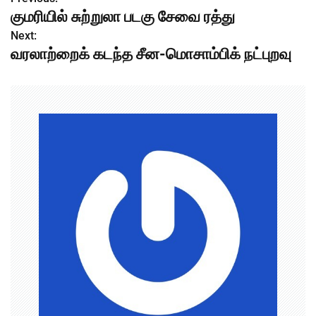
P
குமரியில் சுற்றுலா படகு சேவை ரத்து
o
Next:
வரலாற்றைக் கடந்த சீன-மொசாம்பிக் நட்புறவு
s
t
n
a
v
i
g
a
t
i