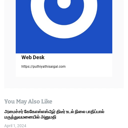
t
i
o
n
Web Desk
https://puthiyathisaigal.com
You May Also Like
அமைச்சர் கேகேஎஸ்எஸ்ஆர் திடீர் உடல் நிலை பாதிப்பால்
மருத்துவமனையில் அனுமதி
April 1, 2024