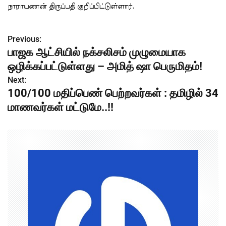
நாராயணன் திருப்பதி குறிப்பிட்டுள்ளார்.
Previous:
P
பாஜக ஆட்சியில் நக்சலிசம் முழுமையாக
o
ஒழிக்கப்பட்டுள்ளது – அமித் ஷா பெருமிதம்!
s
Next:
100/100 மதிப்பெண் பெற்றவர்கள் : தமிழில் 34
t
மாணவர்கள் மட்டுமே..!!
n
a
v
i
g
a