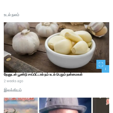
உடல் நலம்
1
தேனுடன் பூண்டு சாப்பிட்டால் நம் உடல் பெறும் நன்மைகள்
2 weeks ago
இலக்கியம்