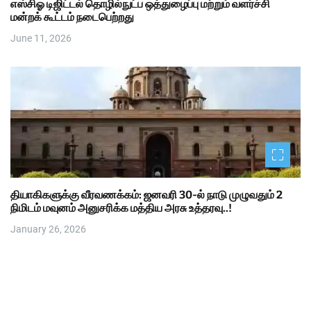
எஸ்சிஓ டிஜிட்டல் தொழில்நுட்ப ஒத்துழைப்பு மற்றும் வளர்ச்சி
மன்றக் கூட்டம் நடைபெற்றது
June 11, 2026
தியாகிகளுக்கு வீரவணக்கம்: ஜனவரி 30-ல் நாடு முழுவதும் 2
நிமிடம் மவுனம் அனுசரிக்க மத்திய அரசு உத்தரவு..!
January 26, 2026