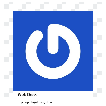
v
i
g
a
t
i
o
n
Web Desk
https://puthiyathisaigal.com