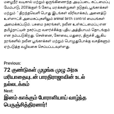
மழைநீர் வடிகால் மற்றும் ஒருங்கிணைந்த அடிப்படை கட்டமைப்பு
மேம்பாடு, 2031க்குள் 5 கோடி மரக்கன்றுகள் நடுதல், பூங்காக்கள்
மற்றும் ்திறந்தவெளி பொது இடங்கள் விரிவாக்கம், அனைத்டு
உள்ளாட்சி அமைகப்புகளிலும் animal birth control மையங்கள்
அமைக்கப்படும். பசுமை நகரங்கள், நவீன உள்கட்டமைப்பு என
தமிழ்நாட்டின் நகர்ப்புற வளர்ச்சிக்கு புதிய அத்தியாயம் தொடங்கும்
என நம்பபடுகிறது. சென்னை, கோவை, மதுரை, திருச்சி ஆகிய
நரங்களில் நவீன பூங்காக்கள் மற்றும் பொழுதுபோக்கு வசதிகளும்
ஏற்படுத்த வழிவகை செய்யப்படவுள்ளது.
Previous:
P
72 குண்டுகள் முழங்க முழு அரசு
o
மரியாதையுடன் பாரதிராஜாவின் உடல்
s
நல்லடக்கம்
Next:
t
இனம் காக்கும் போராளியாய் வாழ்ந்த
n
பெருஞ்சித்திரனார்!
a