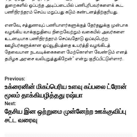
துறைகளில் ஒப்பந்த அடிப்படையில் பணிபுரிபவர்களைக் கூட
பணிநிரந்தரம் செய்ய மறுப்பது கடும் கண்டனத்திற்குரியது.
எனவே, சத்துணவுப் பணியாளர்களுக்குத் தேர்தலுக்கு முன்பாக
வழங்கிய வாக்குறுதியை நிறைவேற்றும் வகையில் அவர்களை
உடனடியாக பணிநிரந்தரம் செய்வதோடு ஓய்வுபெற்ற
ஊழியர்களுக்கான ஓய்வூதியத்தை உயர்த்தி வழங்கிடத்
தேவையான நடவடிக்கைகளை மேற்கொள்ள வேண்டும் எனத்
தமிழக அரசை வலியுறுத்துகிறேன்” என்று குறிப்பிட்டுள்ளார்.
Previous:
P
உக்ரைனின் மிகப்பெரிய உளவு கப்பலை ட்ரோன்
o
மூலம் தாக்கியழித்தது ரஷ்யா
s
Next:
தேசிய இன ஒற்றுமை முன்னேற்ற ஊக்குவிப்பு
t
சட்ட வரைவு
n