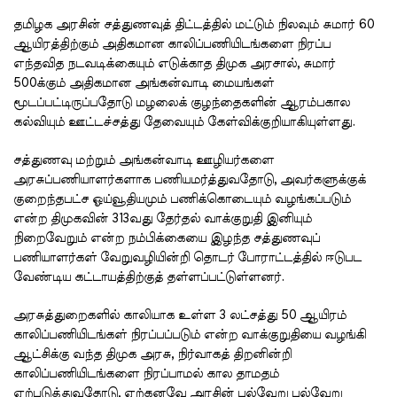
தமிழக அரசின் சத்துணவுத் திட்டத்தில் மட்டும் நிலவும் சுமார் 60
ஆயிரத்திற்கும் அதிகமான காலிப்பணியிடங்களை நிரப்ப
எந்தவித நடவடிக்கையும் எடுக்காத திமுக அரசால், சுமார்
500க்கும் அதிகமான அங்கன்வாடி மையங்கள்
மூடப்பட்டிருப்பதோடு மழலைக் குழந்தைகளின் ஆரம்பகால
கல்வியும் ஊட்டச்சத்து தேவையும் கேள்விக்குறியாகியுள்ளது.
சத்துணவு மற்றும் அங்கன்வாடி ஊழியர்களை
அரசுப்பணியாளர்களாக பணியமர்த்துவதோடு, அவர்களுக்குக்
குறைந்தபட்ச ஓய்வூதியமும் பணிக்கொடையும் வழங்கப்படும்
என்ற திமுகவின் 313வது தேர்தல் வாக்குறுதி இனியும்
நிறைவேறும் என்ற நம்பிக்கையை இழந்த சத்துணவுப்
பணியாளர்கள் வேறுவழியின்றி தொடர் போராட்டத்தில் ஈடுபட
வேண்டிய கட்டாயத்திற்குத் தள்ளப்பட்டுள்ளனர்.
அரசுத்துறைகளில் காலியாக உள்ள 3 லட்சத்து 50 ஆயிரம்
காலிப்பணியிடங்கள் நிரப்பப்படும் என்ற வாக்குறுதியை வழங்கி
ஆட்சிக்கு வந்த திமுக அரசு, நிர்வாகத் திறனின்றி
காலிப்பணியிடங்களை நிரப்பாமல் கால தாமதம்
ஏற்படுத்துவதோடு, ஏற்கனவே அரசின் பல்வேறு பல்வேறு