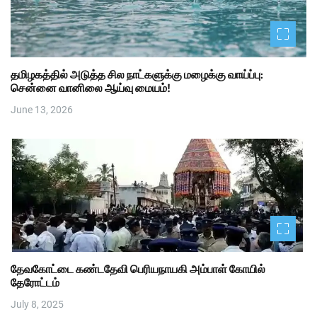
தமிழகத்தில் அடுத்த சில நாட்களுக்கு மழைக்கு வாய்ப்பு:
சென்னை வானிலை ஆய்வு மையம்!
June 13, 2026
தேவகோட்டை கண்டதேவி பெரியநாயகி அம்பாள் கோயில்
தேரோட்டம்
July 8, 2025