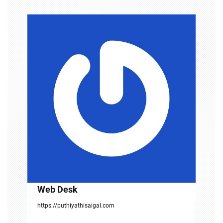
a
v
i
g
a
t
i
o
n
Web Desk
https://puthiyathisaigal.com