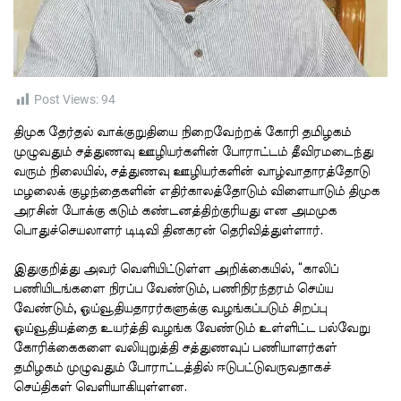
t
i
m
e
Post Views:
94
திமுக தேர்தல் வாக்குறுதியை நிறைவேற்றக் கோரி தமிழகம்
முழுவதும் சத்துணவு ஊழியர்களின் போராட்டம் தீவிரமடைந்து
வரும் நிலையில், சத்துணவு ஊழியர்களின் வாழ்வாதாரத்தோடு
மழலைக் குழந்தைகளின் எதிர்காலத்தோடும் விளையாடும் திமுக
அரசின் போக்கு கடும் கண்டனத்திற்குரியது என அமமுக
பொதுச்செயலாளர் டிடிவி தினகரன் தெரிவித்துள்ளார்.
இதுகுறித்து அவர் வெளியிட்டுள்ள அறிக்கையில், “காலிப்
பணியிடங்களை நிரப்ப வேண்டும், பணிநிரந்தரம் செய்ய
வேண்டும், ஓய்வூதியதாரர்களுக்கு வழங்கப்படும் சிறப்பு
ஓய்வூதியத்தை உயர்த்தி வழங்க வேண்டும் உள்ளிட்ட பல்வேறு
கோரிக்கைகளை வலியுறுத்தி சத்துணவுப் பணியாளர்கள்
தமிழகம் முழுவதும் போராட்டத்தில் ஈடுபட்டுவருவதாகச்
செய்திகள் வெளியாகியுள்ளன.