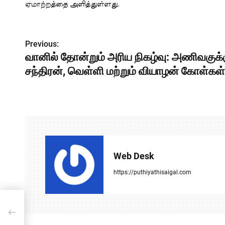
ஏமாற்றத்தை அளித்துள்ளது.
P
Previous:
வானில் தோன்றும் அரிய நிகழ்வு: அணிவகுக்க
o
சந்திரன், வெள்ளி மற்றும் வியாழன் கோள்கள
s
t
n
a
v
Web Desk
i
https://puthiyathisaigal.com
g
a
ம்