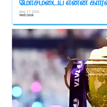
மோசமடைய என்ன கார
s
W
i
a
d
i
May 17, 2026
g
Web Desk
g
e
t
a
l