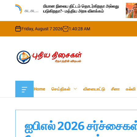
S
ர் விமான நிலைய திட்டம் தொடர்கிறதா அல்லது
‘கத்தி’ பட வசன
k
சுடசுட..
்படுகிறதா?- மத்திய அரசு விளக்கம்
வானதி சீனிவாசன்
i
p
Friday, August 7 2026
1
:
40
:
30
AM
t
o
c
o
n
t
P
e
u
n
t
t
Home
செய்திகள்
விளையாட்டு
சீனா
கல்வி
h
O
f
i
f
y
c
a
a
t
n
ஐபிஎல் 2026 சர்ச்சைகள
v
h
a
i
s