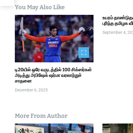
t
You May Also Like
i
உயரம் தாண்டுத
புரிந்த தமிழக வ
o
September 4, 20
n
டி20யில் ஒரே வருடத்தில் 100 சிக்ஸர்கள்
அடித்து அபிஷேக் ஷர்மா வரலாற்றுச்
சாதனை
December 6, 2025
More From Author