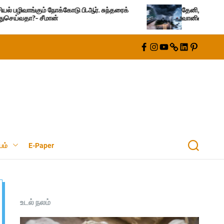
ோடு பி.ஆர். சுந்தரைக்
தேனி, நெல்லை… கனமழைக்கு ரெட் சி
வானிலை மையம் தகவல்!
F
I
Y
T
L
P
a
n
o
w
i
i
c
s
u
i
n
n
e
t
t
t
k
t
b
a
u
t
e
e
o
g
b
e
d
r
o
r
e
r
I
e
k
a
n
s
m
t
யம்
E-Paper
S
e
a
r
c
h
உடல் நலம்