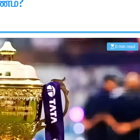
ணம்?
0 min read
E
s
t
i
m
a
t
e
d
r
e
a
d
t
i
m
e