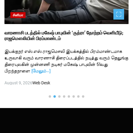
சினிமா
வாரணாசி படத்தில் மகேஷ் பாபுவின் ‘ருத்ரா’ தோற்றம் வெளியீடு;
ராஜமௌலியின் பிரம்மாண்டம்
இயக்குநர் எஸ்.எஸ்.ராஜமௌலி இயக்கத்தில் பிரம்மாண்டமாக
உருவாகி வரும் வாரணாசி திரைப்படத்தில் நடித்து வரும் தெலுங்கு
திரையுலகின் முன்னணி நடிகர் மகேஷ் பாபுவின் 51வது
பிறந்தநாளை
[மேலும்…]
August 9, 2026
Web Desk