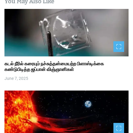
You May Also Like
கடல் நீரில் கரையும் நச்சுத்தன்மையற்ற பிளாஸ்டிக்கை
கண்டுபிடித்த ஜப்பான் விஞ்ஞானிகள்
June 7, 2025