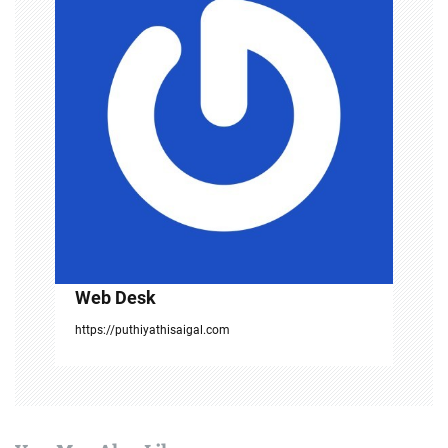
g
a
t
i
o
n
Web Desk
https://puthiyathisaigal.com