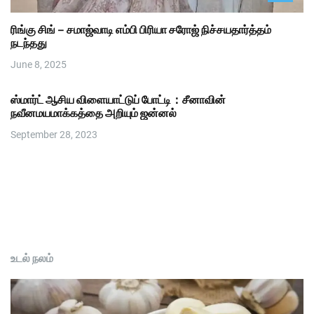
ரிங்கு சிங் – சமாஜ்வாடி எம்பி பிரியா சரோஜ் நிச்சயதார்த்தம்
நடந்தது
June 8, 2025
ஸ்மார்ட் ஆசிய விளையாட்டுப் போட்டி：சீனாவின்
நவீனமயமாக்கத்தை அறியும் ஜன்னல்
September 28, 2023
உடல் நலம்