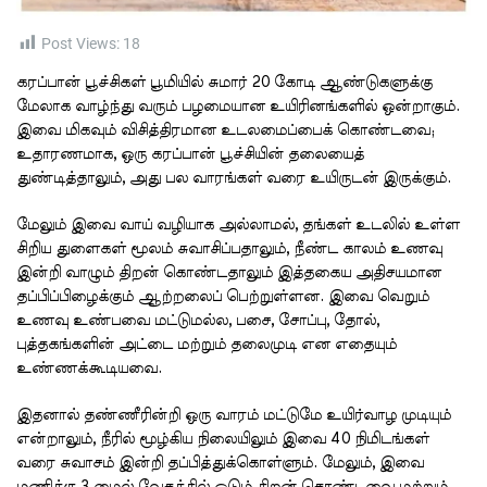
i
m
e
Post Views:
18
கரப்பான் பூச்சிகள் பூமியில் சுமார் 20 கோடி ஆண்டுகளுக்கு
மேலாக வாழ்ந்து வரும் பழமையான உயிரினங்களில் ஒன்றாகும்.
இவை மிகவும் விசித்திரமான உடலமைப்பைக் கொண்டவை;
உதாரணமாக, ஒரு கரப்பான் பூச்சியின் தலையைத்
துண்டித்தாலும், அது பல வாரங்கள் வரை உயிருடன் இருக்கும்.
மேலும் இவை வாய் வழியாக அல்லாமல், தங்கள் உடலில் உள்ள
சிறிய துளைகள் மூலம் சுவாசிப்பதாலும், நீண்ட காலம் உணவு
இன்றி வாழும் திறன் கொண்டதாலும் இத்தகைய அதிசயமான
தப்பிப்பிழைக்கும் ஆற்றலைப் பெற்றுள்ளன. இவை வெறும்
உணவு உண்பவை மட்டுமல்ல, பசை, சோப்பு, தோல்,
புத்தகங்களின் அட்டை மற்றும் தலைமுடி என எதையும்
உண்ணக்கூடியவை.
இதனால் தண்ணீரின்றி ஒரு வாரம் மட்டுமே உயிர்வாழ முடியும்
என்றாலும், நீரில் மூழ்கிய நிலையிலும் இவை 40 நிமிடங்கள்
வரை சுவாசம் இன்றி தப்பித்துக்கொள்ளும். மேலும், இவை
மணிக்கு 3 மைல் வேகத்தில் ஓடும் திறன் கொண்டவை மற்றும்