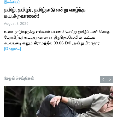
இலக்கியம்
தமிழ், தமிழர், தமிழ்நாடு என்று வாழ்ந்த
க.ப.அறவாணன்!
August 8, 2026
உலக நாடுகளுக்கு எல்லாம் பயணம் செய்து தமிழ்ப் பணி செய்த
பேராசிரியர் க.ப.அறவாணன் திருநெல்வேலி மாவட்டம்
கடலங்குடி எனும் கிராமத்தில் 09.08.1941 அன்று பிறந்தார்.
[மேலும்…]
மேலும் செய்திகள்