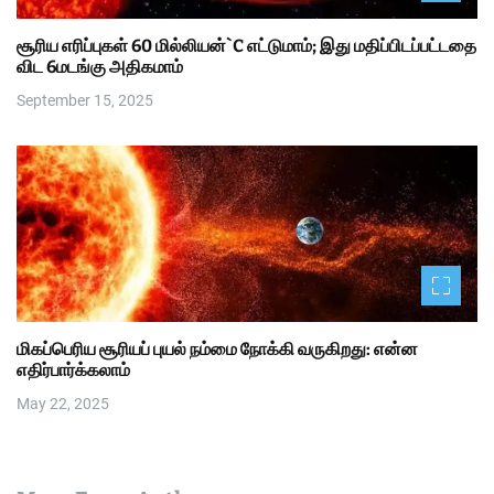
சூரிய எரிப்புகள் 60 மில்லியன்`C எட்டுமாம்; இது மதிப்பிடப்பட்டதை
விட 6மடங்கு அதிகமாம்
September 15, 2025
மிகப்பெரிய சூரியப் புயல் நம்மை நோக்கி வருகிறது: என்ன
எதிர்பார்க்கலாம்
May 22, 2025