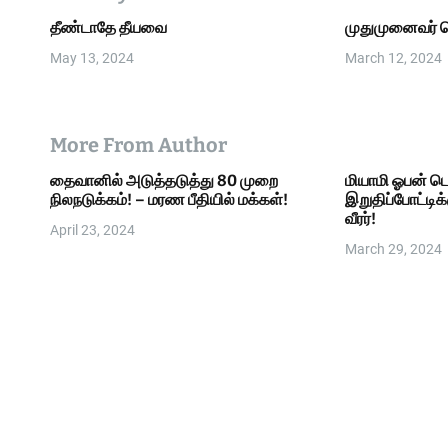
i
தீண்டாதே தீயவை
முதுமுனைவர் 
o
May 13, 2024
March 12, 2024
n
More From Author
தைவானில் அடுத்தடுத்து 80 முறை
மியாமி ஓபன் டெ
நிலநடுக்கம்! – மரண பீதியில் மக்கள்!
இறுதிப்போட்டிக
வீரர்!
April 23, 2024
March 29, 2024