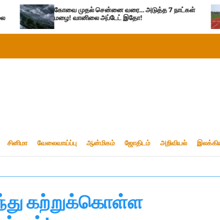
ோவை முதல் சென்னை வரை… அடுத்த 7 நாட்கள்
தமிழகத்தின் 
ழை! வானிலை அப்டேட் இதோ!
மையங்கள் – ப
சினிமா
வேலைவாய்ப்பு
ஆன்மிகம்
ஜோதிடம்
அறிவியல்
இலக்கி
ுந்து கற்றுக்கொள்ள