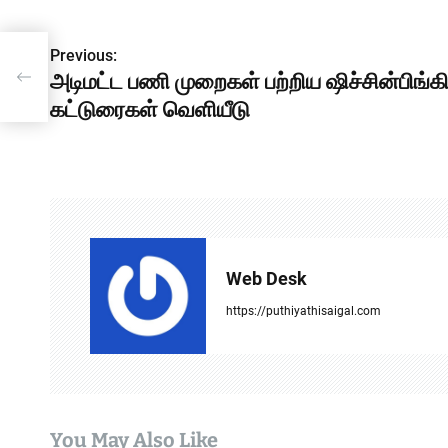
P
Previous:
அடிமட்ட பணி முறைகள் பற்றிய ஷிச்சின்பிங்க
o
ு
கட்டுரைகள் வெளியீடு
s
t
n
a
v
Web Desk
i
https://puthiyathisaigal.com
g
a
t
You May Also Like