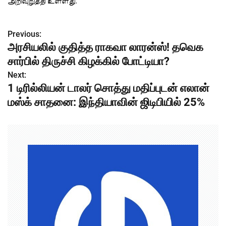
அறிவுறுத்தி உள்ளது.
Previous:
P
அரசியலில் குதித்த ராகவா லாரன்ஸ்! தவெக
o
சார்பில் திருச்சி கிழக்கில் போட்டியா?
s
Next:
1 டிரில்லியன் டாலர் சொத்து மதிப்புடன் எலான்
t
மஸ்க் சாதனை: இந்தியாவின் ஜிடிபியில் 25%
n
a
v
i
g
a