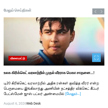
மேலும் செய்திகள்
விளையாட்டு
உலக கிரிக்கெட் வரலாற்றில் முதல் வீரராக மெகா சாதனை…!
டி20 கிரிக்கெட் வரலாற்றில் அதிக ரன்கள் குவித்த வீரர் என்ற
பெருமையை இங்கிலாந்து அணியின் நட்சத்திர விக்கெட் கீப்பர்
பேட்ஸ்மேன் ஜாஸ் பட்லர் அண்மையில்
[மேலும்…]
August 6, 2026
Web Desk