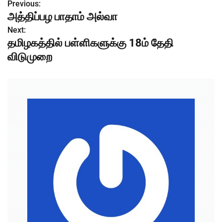
Previous:
P
அத்திப்பழ பாதாம் அல்வா
o
Next:
தமிழகத்தில் பள்ளிகளுக்கு 18ம் தேதி
s
விடுமுறை
t
n
a
v
i
g
a
t
i