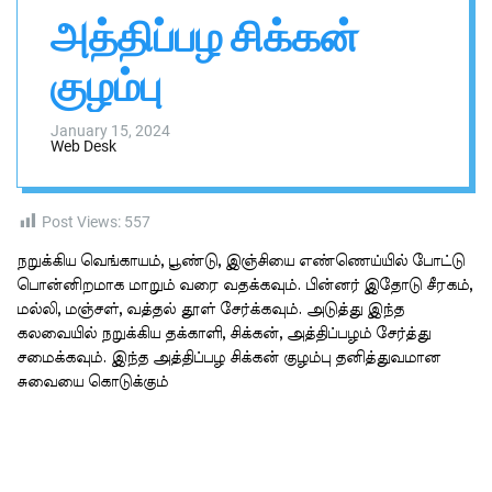
n
h
h
அத்திப்பழ சிக்கன்
v
i
a
s
s
குழம்பு
a
W
i
i
d
g
January 15, 2024
g
Web Desk
a
e
t
l
Post Views:
557
நறுக்கிய வெங்காயம், பூண்டு, இஞ்சியை எண்ணெய்யில் போட்டு
பொன்னிறமாக மாறும் வரை வதக்கவும். பின்னர் இதோடு சீரகம்,
மல்லி, மஞ்சள், வத்தல் தூள் சேர்க்கவும். அடுத்து இந்த
கலவையில் நறுக்கிய தக்காளி, சிக்கன், அத்திப்பழம் சேர்த்து
சமைக்கவும். இந்த அத்திப்பழ சிக்கன் குழம்பு தனித்துவமான
சுவையை கொடுக்கும்