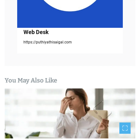
o
n
Web Desk
https://puthiyathisaigal.com
You May Also Like