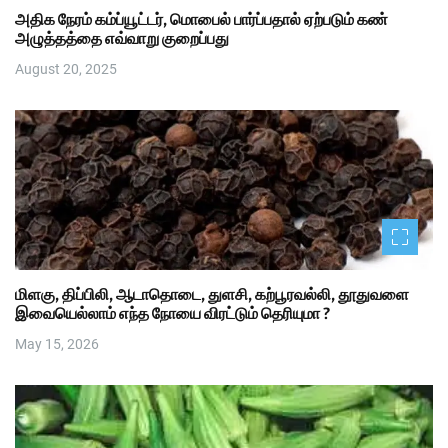
அதிக நேரம் கம்ப்யூட்டர், மொபைல் பார்ப்பதால் ஏற்படும் கண்
அழுத்தத்தை எவ்வாறு குறைப்பது
August 20, 2025
மிளகு, திப்பிலி, ஆடாதொடை, துளசி, கற்பூரவல்லி, தூதுவளை
இவையெல்லாம் எந்த நோயை விரட்டும் தெரியுமா ?
May 15, 2026