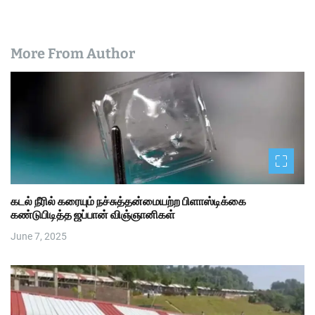
More From Author
கடல் நீரில் கரையும் நச்சுத்தன்மையற்ற பிளாஸ்டிக்கை
கண்டுபிடித்த ஜப்பான் விஞ்ஞானிகள்
June 7, 2025