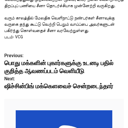
திறப்புப் பணியை சீனா தொடர்ச்சியாக முன்னேற்றி வருகிறது.
வரும் காலத்தில் மேலதிக வெளிநாட்டு நண்பர்கள் சீனாவுக்கு
வருகை தந்து கூட்டு வெற்றி பெறும் வாய்ப்பை அவர்களுடன்
பகிர்ந்து கொள்வதைச் சீனா வரவேற்றுள்ளது.
படம்: VCG
Previous:
P
பொது மக்களின் புகார்களுக்கு உடனடி பதில்
o
குறித்த ஆவணப்படம் வெளியீடு
s
Next:
ஷிச்சின்பிங் மக்கெளவைச் சென்றடைந்தார்
t
n
a
v