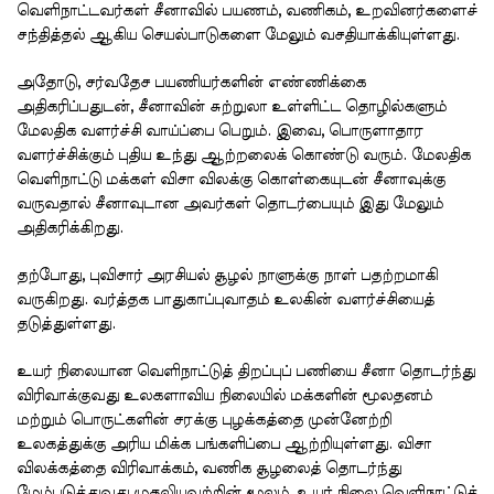
வெளிநாட்டவர்கள் சீனாவில் பயணம், வணிகம், உறவினர்களைச்
சந்தித்தல் ஆகிய செயல்பாடுகளை மேலும் வசதியாக்கியுள்ளது.
அதோடு, சர்வதேச பயணியர்களின் எண்ணிக்கை
அதிகரிப்பதுடன், சீனாவின் சுற்றுலா உள்ளிட்ட தொழில்களும்
மேலதிக வளர்ச்சி வாய்ப்பை பெறும். இவை, பொருளாதார
வளர்ச்சிக்கும் புதிய உந்து ஆற்றலைக் கொண்டு வரும். மேலதிக
வெளிநாட்டு மக்கள் விசா விலக்கு கொள்கையுடன் சீனாவுக்கு
வருவதால் சீனாவுடான அவர்கள் தொடர்பையும் இது மேலும்
அதிகரிக்கிறது.
தற்போது, புவிசார் அரசியல் சூழல் நாளுக்கு நாள் பதற்றமாகி
வருகிறது. வர்த்தக பாதுகாப்புவாதம் உலகின் வளர்ச்சியைத்
தடுத்துள்ளது.
உயர் நிலையான வெளிநாட்டுத் திறப்புப் பணியை சீனா தொடர்ந்து
விரிவாக்குவது உலகளாவிய நிலையில் மக்களின் மூலதனம்
மற்றும் பொருட்களின் சரக்கு புழக்கத்தை முன்னேற்றி
உலகத்துக்கு அரிய மிக்க பங்களிப்பை ஆற்றியுள்ளது. விசா
விலக்கத்தை விரிவாக்கம், வணிக சூழலைத் தொடர்ந்து
மேம்படுத்துவது முதலியவற்றின் மூலம், உயர் நிலை வெளிநாட்டுத்