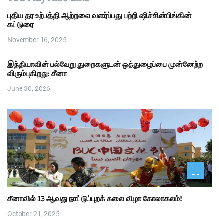
புதிய தர உற்பத்தி ஆற்றலை வளர்ப்பது பற்றி ஷிச்சின்பிங்கின்
கட்டுரை
November 16, 2025
இந்தியாவின் பல்வேறு துறைகளுடன் ஒத்துழைப்பை முன்னேற்ற
விரும்புகிறது: சீனா
June 30, 2026
சீனாவில் 13 ஆவது நாட்டுப்புறக் கலை விழா கோலாகலம்!
October 21, 2025