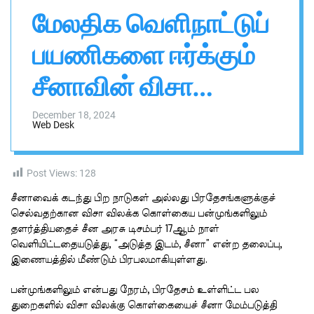
n
h
h
மேலதிக வெளிநாட்டுப்
v
i
a
s
s
பயணிகளை ஈர்க்கும்
a
W
i
i
d
சீனாவின் விசா
g
g
a
e
விலக்கு கொள்கை
t
l
December 18, 2024
Web Desk
விரிவாக்கம்
Post Views:
128
சீனாவைக் கடந்து பிற நாடுகள் அல்லது பிரதேசங்களுக்குச்
செல்வதற்கான விசா விலக்க கொள்கைய பன்முங்களிலும்
தளர்த்தியதைச் சீன அரசு டிசம்பர் 17ஆம் நாள்
வெளியிட்டதையடுத்து, “அடுத்த இடம், சீனா” என்ற தலைப்பு,
இணையத்தில் மீண்டும் பிரபலமாகியுள்ளது.
பன்முங்களிலும் என்பது நேரம், பிரதேசம் உள்ளிட்ட பல
துறைகளில் விசா விலக்கு கொள்கையைச் சீனா மேம்படுத்தி