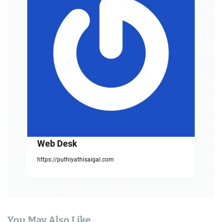
i
g
a
t
i
o
n
Web Desk
https://puthiyathisaigal.com
You May Also Like